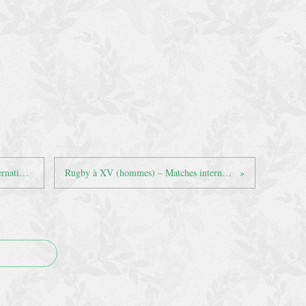
Rugby à XV (hommes) – Matches internationaux hors Coupe du Monde – 2008 (avril-mai)
Rugby à XV (hommes) – Matches internationaux hors Coupe du Monde – 2008 (juin)