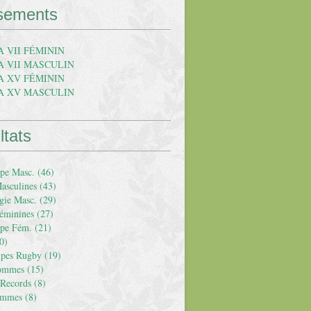
sements
A VII FÉMININ
A VII MASCULIN
A XV FÉMININ
A XV MASCULIN
ltats
pe Masc.
(46)
asculines
(43)
gie Masc.
(29)
éminines
(27)
pe Fém.
(21)
0)
upes Rugby
(19)
Hommes
(15)
 Records
(8)
emmes
(8)