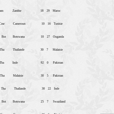
am
Zambie
18
29
Maroc
Cmr
Cameroun
10
16
Tunisie
Bot
Botswana
10
27
Ouganda
Tha
Thaïlande
30
7
Malaisie
Tha
Inde
92
0
Pakistan
Tha
Malaisie
30
5
Pakistan
Tha
Thaïlande
30
22
Inde
Bot
Botswana
25
7
Swaziland