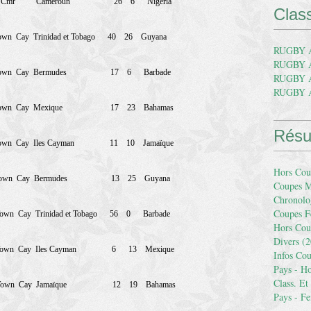
Cmr
Cameroun
26
6
Nigéria
Clas
own
Cay
Trinidad et Tobago
40
26
Guyana
RUGBY 
RUGBY 
own
Cay
Bermudes
17
6
Barbade
RUGBY 
RUGBY 
own
Cay
Mexique
17
23
Bahamas
Résu
own
Cay
Iles Cayman
11
10
Jamaïque
Hors Cou
own
Cay
Bermudes
13
25
Guyana
Coupes M
Chronolo
Coupes F
Town
Cay
Trinidad et Tobago
56
0
Barbade
Hors Cou
Divers
(2
Town
Cay
Iles Cayman
6
13
Mexique
Infos Co
Pays - 
Class. Et
Town
Cay
Jamaïque
12
19
Bahamas
Pays - F