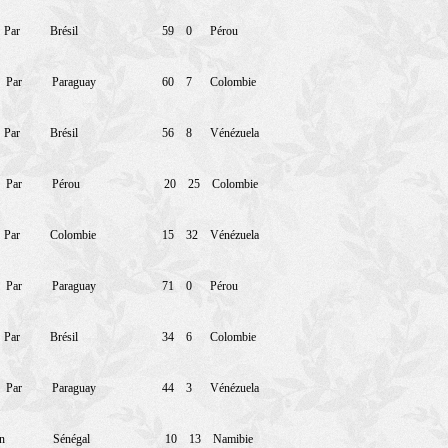
Par
Brésil
59
0
Pérou
Par
Paraguay
60
7
Colombie
Par
Brésil
56
8
Vénézuela
Par
Pérou
20
25
Colombie
Par
Colombie
15
32
Vénézuela
Par
Paraguay
71
0
Pérou
Par
Brésil
34
6
Colombie
Par
Paraguay
44
3
Vénézuela
n
Sénégal
10
13
Namibie