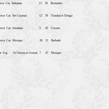
own
Cay
Bahamas
13
29
Bermudes
Town
Cay
Iles Cayman
12
39
Trinidad et Tobago
Town
Cay
Jamaïque
3
10
Guyana
Town
Cay
Mexique
20
21
Barbade
n
Svg
St-Vincent et Grenad.
7
47
Mexique