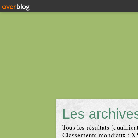
Les archive
Tous les résultats (qualifi
Classements mondiaux : XV