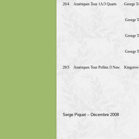
20/4
Amériques Tour 1A/3 Quarts
George T
George 
George 
George 
29/3
Amériques Tour Prélim./3 Naw.
Kingstow
Serge Piquet – Décembre 2008