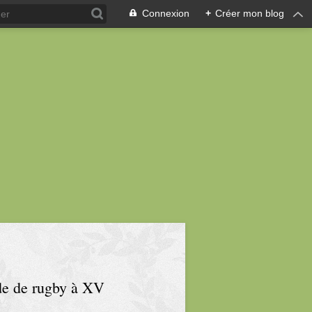
Connexion
+
Créer mon blog
nde de rugby à XV