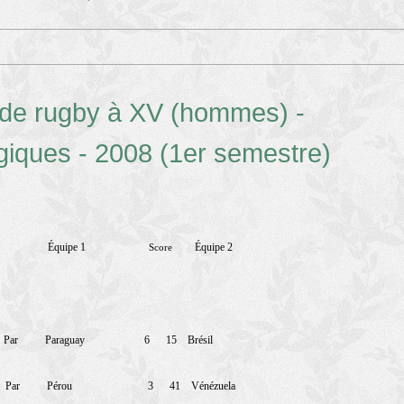
de rugby à XV (hommes) -
giques - 2008 (1er semestre)
Équipe 1
Équipe 2
Score
Par
Paraguay
6
15
Brésil
Par
Pérou
3
41
Vénézuela