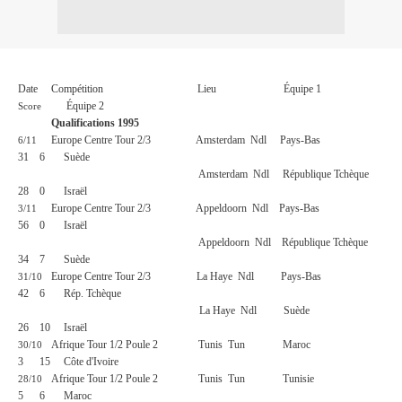
Date
Compétition
Lieu
Équipe 1
Équipe 2
Score
Qualifications 1995
Europe Centre Tour 2/3
Amsterdam
Ndl
Pays-Bas
6/11
31
6
Suède
Amsterdam
Ndl
République Tchèque
28
0
Israël
Europe Centre Tour 2/3
Appeldoorn
Ndl
Pays-Bas
3/11
56
0
Israël
Appeldoorn
Ndl
République Tchèque
34
7
Suède
Europe Centre Tour 2/3
La Haye
Ndl
Pays-Bas
31/10
42
6
Rép. Tchèque
La Haye
Ndl
Suède
26
10
Israël
Afrique Tour 1/2 Poule 2
Tunis
Tun
Maroc
30/10
3
15
Côte d'Ivoire
Afrique Tour 1/2 Poule 2
Tunis
Tun
Tunisie
28/10
5
6
Maroc