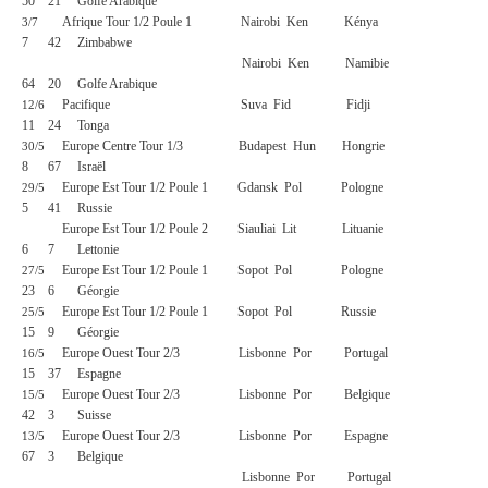
50
21
Golfe Arabique
Afrique Tour 1/2 Poule 1
Nairobi
Ken
Kénya
3/7
7
42
Zimbabwe
Nairobi
Ken
Namibie
64
20
Golfe Arabique
Pacifique
Suva
Fid
Fidji
12/6
11
24
Tonga
Europe Centre Tour 1/3
Budapest
Hun
Hongrie
30/5
8
67
Israël
Europe Est Tour 1/2 Poule 1
Gdansk
Pol
Pologne
29/5
5
41
Russie
Europe Est Tour 1/2 Poule 2
Siauliai
Lit
Lituanie
6
7
Lettonie
Europe Est Tour 1/2 Poule 1
Sopot
Pol
Pologne
27/5
23
6
Géorgie
Europe Est Tour 1/2 Poule 1
Sopot
Pol
Russie
25/5
15
9
Géorgie
Europe Ouest Tour 2/3
Lisbonne
Por
Portugal
16/5
15
37
Espagne
Europe Ouest Tour 2/3
Lisbonne
Por
Belgique
15/5
42
3
Suisse
Europe Ouest Tour 2/3
Lisbonne
Por
Espagne
13/5
67
3
Belgique
Lisbonne
Por
Portugal