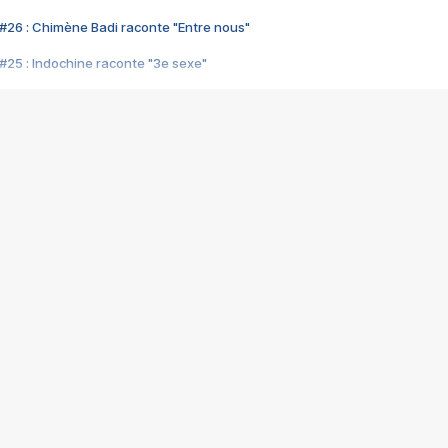
#26 : Chimène Badi raconte "Entre nous"
#25 : Indochine raconte "3e sexe"
#24 : Zaho raconte "C'est chelou"
#23 : Patrick Bruel raconte "Au café des délices"
#22 : Kyo raconte "Le chemin"
#21 : Nolwenn Leroy raconte "Cassé"
#20 : Patrick Hernandez raconte "Born to be alive"
#19 : Lorie raconte "Près de moi"
#18 : Michael Jones raconte "A nos actes manqués" (avec Jean-Jacque
#17 : Khaled raconte "Aïcha"
#16 : Corneille raconte "Parce qu'on vient de loin"
#15 : Indochine raconte "L'aventurier"