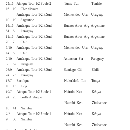
Afrique Tour 1/2 Poule 2
Tunis
Tun
Tunisie
23/10
16
19
Côte d'Ivoire
Amérique Tour 1/2 P.Sud
Montevideo
Uru
Uruguay
10
19
Argentine
Amérique Tour 1/2 P.Sud
Buenos Aires
Arg
Argentine
16/10
51
6
Paraguay
Amérique Tour 1/2 P.Sud
Buenos Aires
Arg
Argentine
11/10
70
7
Chili
Amérique Tour 1/2 P.Sud
Montevideo
Uru
Uruguay
9/10
14
6
Chili
Amérique Tour 1/2 P.Sud
Asuncion
Par
Paraguay
2/10
3
67
Uruguay
Amérique Tour 1/2 P.Sud
Santiago
Cil
Chili
26/9
24
25
Paraguay
Pacifique
Nuku'alofa
Ton
Tonga
17/7
10
15
Fidji
Afrique Tour 1/2 Poule 1
Nairobi
Ken
Kénya
10/7
24
23
Golfe Arabique
Nairobi
Ken
Zimbabwe
16
41
Namibie
Afrique Tour 1/2 Poule 1
Nairobi
Ken
Kénya
7/7
9
60
Namibie
Nairobi
Ken
Zimbabwe