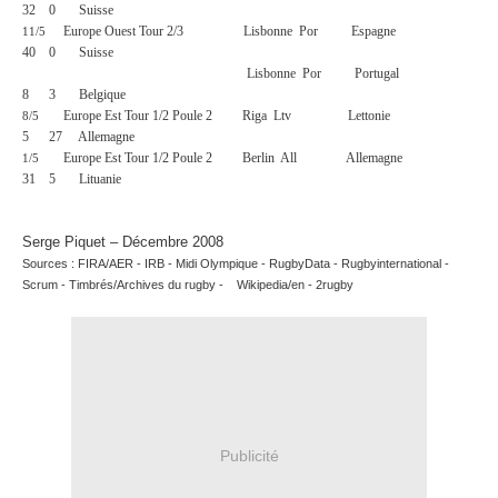
32
0
Suisse
Europe Ouest Tour 2/3
Lisbonne
Por
Espagne
11/5
40
0
Suisse
Lisbonne
Por
Portugal
8
3
Belgique
Europe Est Tour 1/2 Poule 2
Riga
Ltv
Lettonie
8/5
5
27
Allemagne
Europe Est Tour 1/2 Poule 2
Berlin
All
Allemagne
1/5
31
5
Lituanie
Serge Piquet – Décembre 2008
Sources : FIRA/AER - IRB - Midi Olympique - RugbyData - Rugbyinternational -
Scrum - Timbrés/Archives du rugby -
Wikipedia/en - 2rugby
Publicité