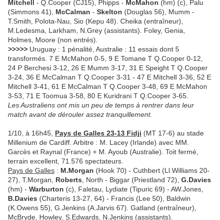
Mitchell
- Q.Cooper (CJ15), Phipps -
McMahon
(hm) (c), Palu
(Simmons 41),
McCalman
-
Skelton
(Douglas 56), Mumm -
T.Smith, Polota-Nau, Sio (Kepu 48). Cheika (entraîneur),
M.Ledesma, Larkham, N.Grey (assistants). Foley, Genia,
Holmes, Moore (non entrés).
>>>>>
Uruguay : 1 pénalité, Australie : 11 essais dont 5
transformés. 7 E McMahon 0-5, 9 E Tomane T Q.Cooper 0-12,
24 P Berchesi 3-12, 26 E Mumm 3-17, 31 E Speight T Q.Cooper
3-24, 36 E McCalman T Q.Cooper 3-31 - 47 E Mitchell 3-36, 52 E
Mitchell 3-41, 61 E McCalman T Q.Cooper 3-48, 69 E McMahon
3-53, 71 E Toomua 3-58, 80 E Kuridrani T Q.Cooper 3-65.
Les Australiens ont mis un peu de temps à rentrer dans leur
match avant de dérouler assez tranquillement.
1/10, à 16h45,
Pays de Galles 23-13 Fidji
(MT 17-6) au stade
Millenium de Cardiff. Arbitre : M. Lacey (Irlande) avec MM.
Garcès et Raynal (France) + M. Ayoub (Australie). Toit fermé,
terrain excellent, 71.576 spectateurs.
Pays de Galles
:
M.Morgan
(Hook 70) - Cuthbert (Ll.Williams 20-
27), T.Morgan,
Roberts
, North - Biggar (Priestland 72),
G.Davies
(hm) -
Warburton
(c), Faletau, Lydiate (Tipuric 69) - AW.Jones,
B.Davies
(Charteris 13-27, 64) - Francis (Lee 50), Baldwin
(K.Owens 55), G.Jenkins (A.Jarvis 67). Gatland (entraîneur),
McBryde, Howley, S.Edwards, N.Jenkins (assistants).