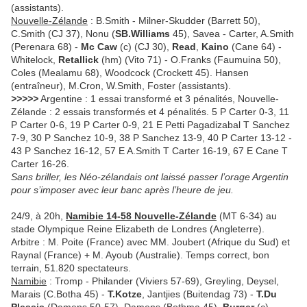
(assistants).
Nouvelle-Zélande
: B.Smith - Milner-Skudder (Barrett 50),
C.Smith (CJ 37), Nonu (
SB.Williams
45), Savea - Carter, A.Smith
(Perenara 68) -
Mc Caw
(c) (CJ 30),
Read
,
Kaino
(Cane 64) -
Whitelock,
Retallick
(hm) (Vito 71) - O.Franks (Faumuina 50),
Coles (Mealamu 68), Woodcock (Crockett 45). Hansen
(entraîneur), M.Cron, W.Smith, Foster (assistants).
>>>>>
Argentine : 1 essai transformé et 3 pénalités, Nouvelle-
Zélande : 2 essais transformés et 4 pénalités. 5 P Carter 0-3, 11
P Carter 0-6, 19 P Carter 0-9, 21 E Petti Pagadizabal T Sanchez
7-9, 30 P Sanchez 10-9, 38 P Sanchez 13-9, 40 P Carter 13-12 -
43 P Sanchez 16-12, 57 E A.Smith T Carter 16-19, 67 E Cane T
Carter 16-26.
Sans briller, les Néo-zélandais ont laissé passer l’orage Argentin
pour s’imposer avec leur banc après l’heure de jeu.
24/9, à 20h,
Namibie 14-58 Nouvelle-Zélande
(MT 6-34) au
stade Olympique Reine Elizabeth de Londres (Angleterre).
Arbitre : M. Poite (France) avec MM. Joubert (Afrique du Sud) et
Raynal (France) + M. Ayoub (Australie). Temps correct, bon
terrain, 51.820 spectateurs.
Namibie
: Tromp - Philander (Viviers 57-69), Greyling, Deysel,
Marais (C.Botha 45) -
T.Kotze
, Jantjies (Buitendag 73) -
T.Du