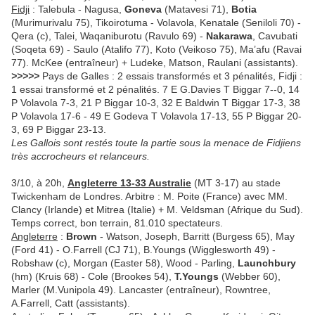
Fidji
: Talebula - Nagusa,
Goneva
(Matavesi 71),
Botia
(Murimurivalu 75), Tikoirotuma - Volavola, Kenatale (Seniloli 70) -
Qera (c), Talei, Waqaniburotu (Ravulo 69) -
Nakarawa
, Cavubati
(Soqeta 69) - Saulo (Atalifo 77), Koto (Veikoso 75), Ma’afu (Ravai
77). McKee (entraîneur) + Ludeke, Matson, Raulani (assistants).
>>>>>
Pays de Galles : 2 essais transformés et 3 pénalités, Fidji :
1 essai transformé et 2 pénalités. 7 E G.Davies T Biggar 7--0, 14
P Volavola 7-3, 21 P Biggar 10-3, 32 E Baldwin T Biggar 17-3, 38
P Volavola 17-6 - 49 E Godeva T Volavola 17-13, 55 P Biggar 20-
3, 69 P Biggar 23-13.
Les Gallois sont restés toute la partie sous la menace de Fidjiens
très accrocheurs et relanceurs.
3/10, à 20h,
Angleterre 13-33 Australie
(MT 3-17) au stade
Twickenham de Londres. Arbitre : M. Poite (France) avec MM.
Clancy (Irlande) et Mitrea (Italie) + M. Veldsman (Afrique du Sud).
Temps correct, bon terrain, 81.010 spectateurs.
Angleterre
:
Brown
- Watson, Joseph, Barritt (Burgess 65), May
(Ford 41) - O.Farrell (CJ 71), B.Youngs (Wigglesworth 49) -
Robshaw (c), Morgan (Easter 58), Wood - Parling,
Launchbury
(hm) (Kruis 68) - Cole (Brookes 54),
T.Youngs
(Webber 60),
Marler (M.Vunipola 49). Lancaster (entraîneur), Rowntree,
A.Farrell, Catt (assistants).