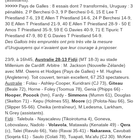
(assistants).
>>>>>
Pays de Galles : 8 essais dont 7 transformés, Uruguay : 3
pénalités. 2 P Berchesi 0-3, 9 P Berchesi 0-6, 15 E Lee T
Priestland 7-6, 19 E Allen T Priestland 14-6, 24 P Berchesi 14-9,
30 E Allen T Priestland 21-9, 40 E Allen T Priestland 28-9 - 50 E
Amos T Priestland 35-9, 59 E G.Davies 40-9, 71 E Tipuric T
Priestland 47-9, 80 E G.Davies T Priestland 54-9.
Des Gallois très empruntés ont pris très vite la mesure
d’Uruguayens qui n’avaient que leur courage à proposer.
23/9, à 16h45,
Australie 28-13 Fidji
(MT 18-3) au stade
Millenium de Cardiff. Arbitre : M. Jackson (Nouvelle-Zélande)
avec MM. Owens et Hodges (Pays de Galles) + M. Hughes
(Angleterre). Toit couvert, terrain excellent, 67.253 spectateurs.
Australie
: Folau - Ashley-Cooper, Kuridrani (CJ 73),
Giteau
(Beale 72), Horne - Foley (Toomua 78), Genia (Phipps 66) -
Hooper
,
Pocock
(hm), Fardy -
Simmons
(Mumm 61), Douglas
(Skelton 71) - Kepu (Holmes 55),
Moore
(c) (Polota-Nau 66), Sio
(Slipper 55-66). Cheika (entraîneur), M.Ledesma, Larkham,
N.Grey (assistants).
Fidji
: Talebula - Nayacalevu (Tikoirotuma 4), Goneva,
Lobovalavu, Nadolo -
Volavola
, Matawalu (Kenatale 49) -
Qera
(c), Talei (Ravulo 66), Yato (Ravai 35-41) -
Nakarawa
, Cavubati
(Soqeta 61) - Saulo (Colati 78), Tuapati, Ma’afu (CJ 30). McKee