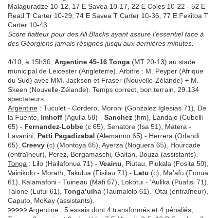
Malaguradze 10-12, 17 E Savea 10-17, 22 E Coles 10-22 - 52 E
Read T Carter 10-29, 74 E Savea T Carter 10-36, 77 E Fekitoa T
Carter 10-43.
Score flatteur pour des All Blacks ayant assuré l’essentiel face à
des Géorgiens jamais résignés jusqu’aux dernières minutes.
4/10, à 15h30,
Argentine 45-16 Tonga
(MT 20-13) au stade
municipal de Leicester (Angleterre). Arbitre : M. Peyper (Afrique
du Sud) avec MM. Jackson et Fraser (Nouvelle-Zélande) + M.
Skeen (Nouvelle-Zélande). Temps correct, bon terrain, 29.134
spectateurs.
Argentine
: Tuculet - Cordero, Moroni (Gonzalez Iglesias 71), De
la Fuente,
Imhoff
(Agulla 58) -
Sanchez
(hm), Landajo (Cubelli
65) -
Fernandez-Lobbe
(c 65), Senatore (Isa 51), Matera -
Lavanini,
Petti Pagadizabal
(Alemanno 65) - Herrera (Orlandi
65),
Creevy
(c) (Montoya 65), Ayerza (Noguera 65). Hourcade
(entraîneur), Perez, Bergamaschi, Gaitan, Bouza (assistants).
Tonga
: Lilo (Hailafonua 71) -
Veainu
, Piutau, Piukala (Fosita 50),
Vainikolo - Morath, Takulua (Fisilau 71) -
Latu
(c), Ma’afu (Fonua
61), Kalamafoni - Tuineau (Mafi 67), Lokotui - ’Aulika (Puafisi 71),
Taione (Lutui 61),
Tonga’uiha
(Taumalolo 61). ’Otai (entraîneur),
Caputo, McKay (assistants).
>>>>>
Argentine : 5 essais dont 4 transformés et 4 pénaliés,