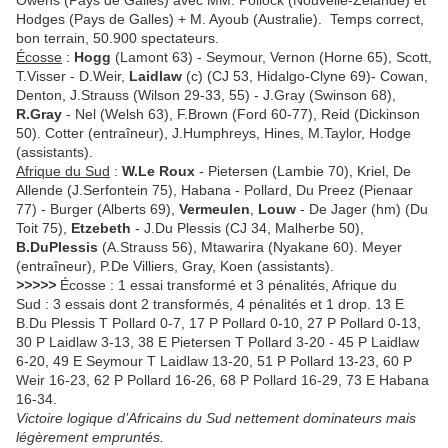
Owens (Pays de Galles) avec MM. Pollock (Nouvelle-Zélande) et
Hodges (Pays de Galles) + M. Ayoub (Australie). Temps correct,
bon terrain, 50.900 spectateurs.
Écosse
:
Hogg
(Lamont 63) - Seymour, Vernon (Horne 65), Scott,
T.Visser - D.Weir,
Laidlaw
(c) (CJ 53, Hidalgo-Clyne 69)- Cowan,
Denton, J.Strauss (Wilson 29-33, 55) - J.Gray (Swinson 68),
R.Gray
- Nel (Welsh 63), F.Brown (Ford 60-77), Reid (Dickinson
50). Cotter (entraîneur), J.Humphreys, Hines, M.Taylor, Hodge
(assistants).
Afrique du Sud
:
W.Le Roux
- Pietersen (Lambie 70), Kriel, De
Allende (J.Serfontein 75), Habana - Pollard, Du Preez (Pienaar
77) - Burger (Alberts 69),
Vermeulen
,
Louw
- De Jager (hm) (Du
Toit 75),
Etzebeth
- J.Du Plessis (CJ 34, Malherbe 50),
B.DuPlessis
(A.Strauss 56), Mtawarira (Nyakane 60). Meyer
(entraîneur), P.De Villiers, Gray, Koen (assistants).
>>>>>
Écosse : 1 essai transformé et 3 pénalités, Afrique du
Sud : 3 essais dont 2 transformés, 4 pénalités et 1 drop. 13 E
B.Du Plessis T Pollard 0-7, 17 P Pollard 0-10, 27 P Pollard 0-13,
30 P Laidlaw 3-13, 38 E Pietersen T Pollard 3-20 - 45 P Laidlaw
6-20, 49 E Seymour T Laidlaw 13-20, 51 P Pollard 13-23, 60 P
Weir 16-23, 62 P Pollard 16-26, 68 P Pollard 16-29, 73 E Habana
16-34.
Victoire logique d’Africains du Sud nettement dominateurs mais
légèrement empruntés.