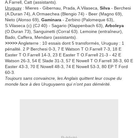
A.Farrell, Catt (assistants).
Uruguay
: Mieres - Gibernau, Prada, A.Vilaseca,
Silva
- Berchesi
(A.Duran 74), A.Ormaechea (Blengio 74) - Beer (Magno 69),
Nieto (Alonso 69),
Gaminara
- Zerbino (Palomeque 63),
S.Vilaseca (c) (CJ 40) - Sagario (Klappenbach 63),
Arboleya
(O.Duran 73), Sanguinetti (Corral 63). Lemoine (entraîneur),
Bado, Caffera, Mendaro (assistants).
>>>>>
Angleterre : 10 essais dont 5 transformés, Uruguay : 1
pénalité. 2 P Berchesi 0-3, 7 E Watson T O.Farrell 7-3, 18 E
Easter T O.Farrell 14-3, 23 E Easter T O.Farrell 21-3 - 42 E
Watson 26-3, 54 E Slade 31-3, 57 E Nowell T O.Farrell 38-3, 60 E
Easter 43-3, 70 E Nowell 48-3, 74 E Nowell 53-3, 80 EP T Ford
60-3.
Toujours sans convaincre, les Anglais quittent leur coupe du
monde face à des Uruguyaens qui n’ont pas démérité.
Publicité