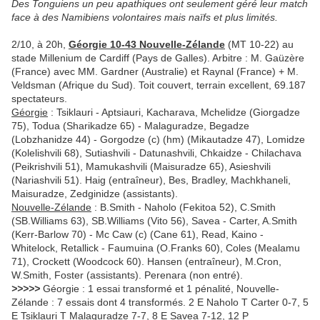
Des Tonguiens un peu apathiques ont seulement géré leur match
face à des Namibiens volontaires mais naïfs et plus limités.
2/10, à 20h,
Géorgie 10-43 Nouvelle-Zélande
(MT 10-22) au
stade Millenium de Cardiff (Pays de Galles). Arbitre : M. Gaüzère
(France) avec MM. Gardner (Australie) et Raynal (France) + M.
Veldsman (Afrique du Sud). Toit couvert, terrain excellent, 69.187
spectateurs.
Géorgie
: Tsiklauri - Aptsiauri, Kacharava, Mchelidze (Giorgadze
75), Todua (Sharikadze 65) - Malaguradze, Begadze
(Lobzhanidze 44) - Gorgodze (c) (hm) (Mikautadze 47), Lomidze
(Kolelishvili 68), Sutiashvili - Datunashvili, Chkaidze - Chilachava
(Peikrishvili 51), Mamukashvili (Maisuradze 65), Asieshvili
(Nariashvili 51). Haig (entraîneur), Bes, Bradley, Machkhaneli,
Maisuradze, Zedginidze (assistants).
Nouvelle-Zélande
: B.Smith - Naholo (Fekitoa 52), C.Smith
(SB.Williams 63), SB.Williams (Vito 56), Savea - Carter, A.Smith
(Kerr-Barlow 70) - Mc Caw (c) (Cane 61), Read, Kaino -
Whitelock, Retallick - Faumuina (O.Franks 60), Coles (Mealamu
71), Crockett (Woodcock 60). Hansen (entraîneur), M.Cron,
W.Smith, Foster (assistants). Perenara (non entré).
>>>>>
Géorgie : 1 essai transformé et 1 pénalité, Nouvelle-
Zélande : 7 essais dont 4 transformés. 2 E Naholo T Carter 0-7, 5
E Tsiklauri T Malaguradze 7-7, 8 E Savea 7-12, 12 P