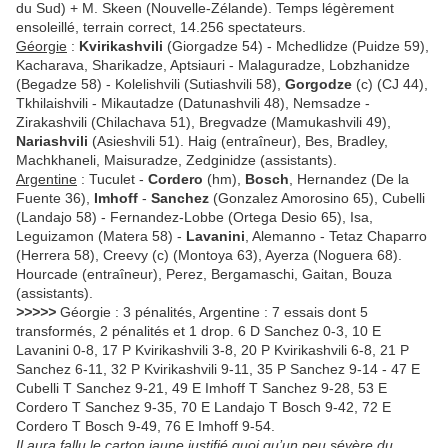
du Sud) + M. Skeen (Nouvelle-Zélande). Temps légèrement
ensoleillé, terrain correct, 14.256 spectateurs.
Géorgie
:
Kvirikashvili
(Giorgadze 54) - Mchedlidze (Puidze 59),
Kacharava, Sharikadze, Aptsiauri - Malaguradze, Lobzhanidze
(Begadze 58) - Kolelishvili (Sutiashvili 58),
Gorgodze
(c) (CJ 44),
Tkhilaishvili - Mikautadze (Datunashvili 48), Nemsadze -
Zirakashvili (Chilachava 51), Bregvadze (Mamukashvili 49),
Nariashvili
(Asieshvili 51). Haig (entraîneur), Bes, Bradley,
Machkhaneli, Maisuradze, Zedginidze (assistants).
Argentine
: Tuculet -
Cordero
(hm),
Bosch
, Hernandez (De la
Fuente 36),
Imhoff
-
Sanchez
(Gonzalez Amorosino 65), Cubelli
(Landajo 58) - Fernandez-Lobbe (Ortega Desio 65), Isa,
Leguizamon (Matera 58) -
Lavanini
, Alemanno - Tetaz Chaparro
(Herrera 58), Creevy (c) (Montoya 63), Ayerza (Noguera 68).
Hourcade (entraîneur), Perez, Bergamaschi, Gaitan, Bouza
(assistants).
>>>>>
Géorgie : 3 pénalités, Argentine : 7 essais dont 5
transformés, 2 pénalités et 1 drop. 6 D Sanchez 0-3, 10 E
Lavanini 0-8, 17 P Kvirikashvili 3-8, 20 P Kvirikashvili 6-8, 21 P
Sanchez 6-11, 32 P Kvirikashvili 9-11, 35 P Sanchez 9-14 - 47 E
Cubelli T Sanchez 9-21, 49 E Imhoff T Sanchez 9-28, 53 E
Cordero T Sanchez 9-35, 70 E Landajo T Bosch 9-42, 72 E
Cordero T Bosch 9-49, 76 E Imhoff 9-54.
Il aura fallu le carton jaune justifié quoi qu’un peu sévère du