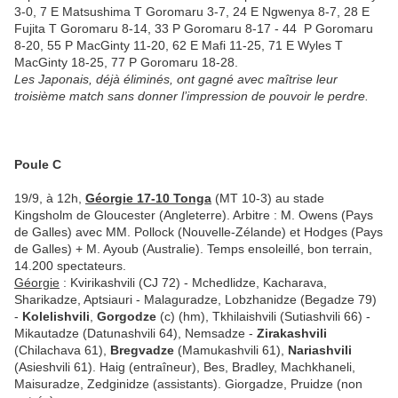
3-0, 7 E Matsushima T Goromaru 3-7, 24 E Ngwenya 8-7, 28 E
Fujita T Goromaru 8-14, 33 P Goromaru 8-17 - 44 P Goromaru
8-20, 55 P MacGinty 11-20, 62 E Mafi 11-25, 71 E Wyles T
MacGinty 18-25, 77 P Goromaru 18-28.
Les Japonais, déjà éliminés, ont gagné avec maîtrise leur
troisième match sans donner l’impression de pouvoir le perdre.
Poule C
19/9, à 12h,
Géorgie 17-10 Tonga
(MT 10-3) au stade
Kingsholm de Gloucester (Angleterre). Arbitre : M. Owens (Pays
de Galles) avec MM. Pollock (Nouvelle-Zélande) et Hodges (Pays
de Galles) + M. Ayoub (Australie). Temps ensoleillé, bon terrain,
14.200 spectateurs.
Géorgie
: Kvirikashvili (CJ 72) - Mchedlidze, Kacharava,
Sharikadze, Aptsiauri - Malaguradze, Lobzhanidze (Begadze 79)
-
Kolelishvili
,
Gorgodze
(c) (hm), Tkhilaishvili (Sutiashvili 66) -
Mikautadze (Datunashvili 64), Nemsadze -
Zirakashvili
(Chilachava 61),
Bregvadze
(Mamukashvili 61),
Nariashvili
(Asieshvili 61). Haig (entraîneur), Bes, Bradley, Machkhaneli,
Maisuradze, Zedginidze (assistants). Giorgadze, Pruidze (non