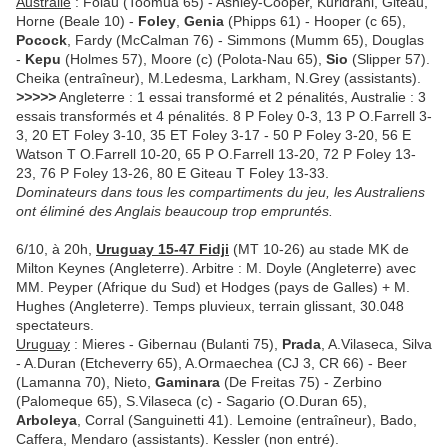
Australie
: Folau (Toomua 65) - Ashley-Cooper, Kuridrani, Giteau,
Horne (Beale 10) -
Foley
,
Genia
(Phipps 61) - Hooper (c 65),
Pocock
, Fardy (McCalman 76) - Simmons (Mumm 65), Douglas
-
Kepu
(Holmes 57), Moore (c) (Polota-Nau 65),
Sio
(Slipper 57).
Cheika (entraîneur), M.Ledesma, Larkham, N.Grey (assistants).
>>>>>
Angleterre : 1 essai transformé et 2 pénalités, Australie : 3
essais transformés et 4 pénalités. 8 P Foley 0-3, 13 P O.Farrell 3-
3, 20 ET Foley 3-10, 35 ET Foley 3-17 - 50 P Foley 3-20, 56 E
Watson T O.Farrell 10-20, 65 P O.Farrell 13-20, 72 P Foley 13-
23, 76 P Foley 13-26, 80 E Giteau T Foley 13-33.
Dominateurs dans tous les compartiments du jeu, les Australiens
ont éliminé des Anglais beaucoup trop empruntés.
6/10, à 20h,
Uruguay 15-47 Fidji
(MT 10-26) au stade MK de
Milton Keynes (Angleterre). Arbitre : M. Doyle (Angleterre) avec
MM. Peyper (Afrique du Sud) et Hodges (pays de Galles) + M.
Hughes (Angleterre). Temps pluvieux, terrain glissant, 30.048
spectateurs.
Uruguay
: Mieres - Gibernau (Bulanti 75),
Prada
, A.Vilaseca, Silva
- A.Duran (Etcheverry 65), A.Ormaechea (CJ 3, CR 66) - Beer
(Lamanna 70), Nieto,
Gaminara
(De Freitas 75) - Zerbino
(Palomeque 65), S.Vilaseca (c) - Sagario (O.Duran 65),
Arboleya
, Corral (Sanguinetti 41). Lemoine (entraîneur), Bado,
Caffera, Mendaro (assistants). Kessler (non entré).