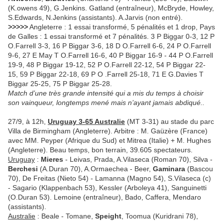
(K.owens 49), G.Jenkins. Gatland (entraîneur), McBryde, Howley,
S.Edwards, N.Jenkins (assistants). A.Jarvis (non entré).
>>>>>
Angleterre : 1 essai transformé, 5 pénalités et 1 drop, Pays
de Galles : 1 essai transformé et 7 pénalités. 3 P Biggar 0-3, 12 P
O.Farrell 3-3, 16 P Biggar 3-6, 18 D O.Farrell 6-6, 24 P O.Farrell
9-6, 27 E May T O.Farrell 16-6, 40 P Biggar 16-9 - 44 P O.Farrell
19-9, 48 P Biggar 19-12, 52 P O.Farrell 22-12, 54 P Biggar 22-
15, 59 P Biggar 22-18, 69 P O .Farrell 25-18, 71 E G.Davies T
Biggar 25-25, 75 P Biggar 25-28.
Match d’une très grande intensité qui a mis du temps à choisir
son vainqueur, longtemps mené mais n’ayant jamais abdiqué..
27/9, à 12h,
Uruguay 3-65 Australie
(MT 3-31) au stade du parc
Villa de Birmingham (Angleterre). Arbitre : M. Gaüzère (France)
avec MM. Peyper (Afrique du Sud) et Mitrea (Italie) + M. Hughes
(Angleterre). Beau temps, bon terrain, 39.605 spectateurs.
Uruguay
:
Mieres
- Leivas, Prada, A.Vilaseca (Roman 70), Silva -
Berchesi
(A.Duran 70), A.Ormaechea - Beer,
Gaminara
(Bascou
70), De Freitas (Nieto 54) - Lamanna (Magno 54), S.Vilaseca (c)
- Sagario (Klappenbach 53), Kessler (Arboleya 41), Sanguinetti
(O.Duran 53). Lemoine (entraîneur), Bado, Caffera, Mendaro
(assistants).
Australie
: Beale - Tomane,
Speight
, Toomua (Kuridrani 78),