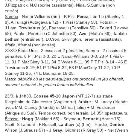
J.Fitzpatrick, N.Osborne (assistants). Niua, S.Suniula (non
entrés).
Samoa
: Nanai-Williams (hm) - K.Pisi,
Perez
, Lee-Lo (Stanley 1-
8), A.Tuilagi (Autagavaia 72) -
T.Pisi
(Stanley 58), Fotuali’i -
J.Lam,
Treviranus
(c), Faasavalu (Faosiliva 50) -
Tekori
(Levave
58), Paulo - Perenise (C.Johnston 50),
Avei
(Matu’u 66), Taulafo.
Betham (entraîneur), D.Cron, Skivington, Ieremia (assistants).
Afatia, Afemai (non entrés).
>>>>>
États-Unis : 2 essais et 2 pénalités, Samoa : 2 essais et 5
pénalités. 8 P T.Pisi 0-3, 20 E Nanai-Williams 0-8, 28 P T.Pisi 0-
11, 31 P MacGinty 3-11, 34 E Wyles 8-11, 39 P T.Pisi 8-14 - 46 E
Treviranus 8-19, 51 P T.Pisi 8-22, 53 P MacGinty 11-22, 70 P
Stanley 11-25, 74 E Baumann 16-25.
Match débridé où les deux équipes ont proposé un jeu offensif,
souvent entaché de petites fautes individuelles.
23/9, à 14h30,
Écosse 45-10 Japon
(MT 12-7) au stade
Kingsholm de Gloucester (Angleterre). Arbitre : M. Lacey (Irlande
avec MM. Clancy (Irlande) et Mitrea (Italie) + M. Veldsman
(Afrique du Sud). Temps correct, bon terrain, 14.354 spectateurs.
Écosse
:
Hogg
(Maitland 65) - Seymour,
Bennett
(Horne 75),
Scott, S.Lamont - F.Russell,
Laidlaw
(c) (hm) - Hardie,
Denton
,
Wilson (J.Strauss 57) -
J.Gray
, Gilchrist (R.Gray 50) - Nel (Welsh