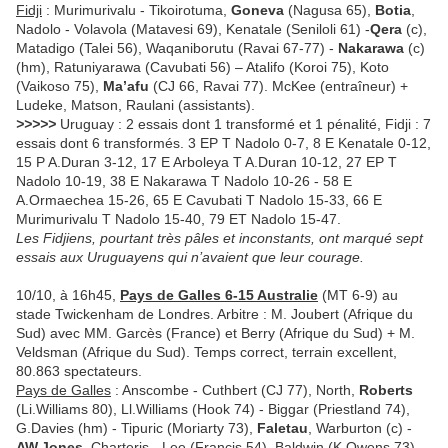
Fidji
: Murimurivalu - Tikoirotuma,
Goneva
(Nagusa 65),
Botia
,
Nadolo - Volavola (Matavesi 69), Kenatale (Seniloli 61) -
Qera
(c),
Matadigo (Talei 56), Waqaniborutu (Ravai 67-77) -
Nakarawa
(c)
(hm), Ratuniyarawa (Cavubati 56) – Atalifo (Koroi 75), Koto
(Vaikoso 75),
Ma’afu
(CJ 66, Ravai 77). McKee (entraîneur) +
Ludeke, Matson, Raulani (assistants).
>>>>>
Uruguay : 2 essais dont 1 transformé et 1 pénalité, Fidji : 7
essais dont 6 transformés. 3 EP T Nadolo 0-7, 8 E Kenatale 0-12,
15 P A.Duran 3-12, 17 E Arboleya T A.Duran 10-12, 27 EP T
Nadolo 10-19, 38 E Nakarawa T Nadolo 10-26 - 58 E
A.Ormaechea 15-26, 65 E Cavubati T Nadolo 15-33, 66 E
Murimurivalu T Nadolo 15-40, 79 ET Nadolo 15-47.
Les Fidjiens, pourtant très pâles et inconstants, ont marqué sept
essais aux Uruguayens qui n’avaient que leur courage.
10/10, à 16h45,
Pays de Galles 6-15 Australie
(MT 6-9) au
stade Twickenham de Londres. Arbitre : M. Joubert (Afrique du
Sud) avec MM. Garcès (France) et Berry (Afrique du Sud) + M.
Veldsman (Afrique du Sud). Temps correct, terrain excellent,
80.863 spectateurs.
Pays de Galles
: Anscombe - Cuthbert (CJ 77), North,
Roberts
(Li.Williams 80), Ll.Williams (Hook 74) - Biggar (Priestland 74),
G.Davies (hm) - Tipuric (Moriarty 73),
Faletau
, Warburton (c) -
AW.Jones
, Charteris - Lee (Francis 54), Baldwin (K.Owens 73),