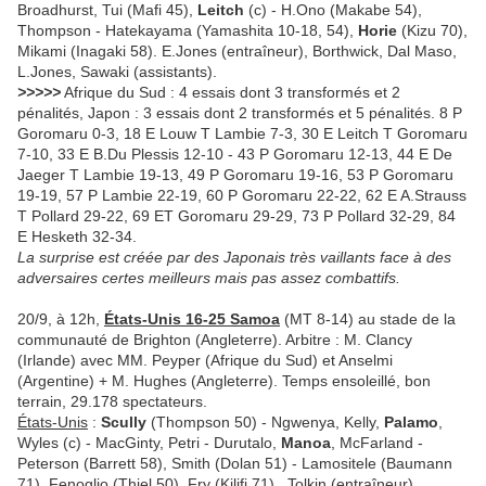
Broadhurst, Tui (Mafi 45),
Leitch
(c) - H.Ono (Makabe 54),
Thompson - Hatekayama (Yamashita 10-18, 54),
Horie
(Kizu 70),
Mikami (Inagaki 58). E.Jones (entraîneur), Borthwick, Dal Maso,
L.Jones, Sawaki (assistants).
>>>>>
Afrique du Sud : 4 essais dont 3 transformés et 2
pénalités, Japon : 3 essais dont 2 transformés et 5 pénalités. 8 P
Goromaru 0-3, 18 E Louw T Lambie 7-3, 30 E Leitch T Goromaru
7-10, 33 E B.Du Plessis 12-10 - 43 P Goromaru 12-13, 44 E De
Jaeger T Lambie 19-13, 49 P Goromaru 19-16, 53 P Goromaru
19-19, 57 P Lambie 22-19, 60 P Goromaru 22-22, 62 E A.Strauss
T Pollard 29-22, 69 ET Goromaru 29-29, 73 P Pollard 32-29, 84
E Hesketh 32-34.
La surprise est créée par des Japonais très vaillants face à des
adversaires certes meilleurs mais pas assez combattifs.
20/9, à 12h,
États-Unis 16-25 Samoa
(MT 8-14) au stade de la
communauté de Brighton (Angleterre). Arbitre : M. Clancy
(Irlande) avec MM. Peyper (Afrique du Sud) et Anselmi
(Argentine) + M. Hughes (Angleterre). Temps ensoleillé, bon
terrain, 29.178 spectateurs.
États-Unis
:
Scully
(Thompson 50) - Ngwenya, Kelly,
Palamo
,
Wyles (c) - MacGinty, Petri - Durutalo,
Manoa
, McFarland -
Peterson (Barrett 58), Smith (Dolan 51) - Lamositele (Baumann
71), Fenoglio (Thiel 50), Fry (Kilifi 71) . Tolkin (entraîneur),