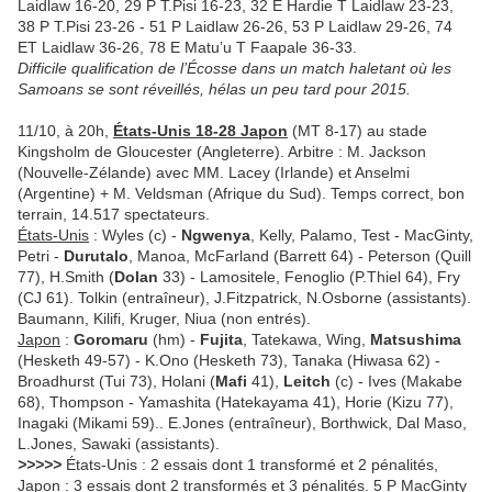
Laidlaw 16-20, 29 P T.Pisi 16-23, 32 E Hardie T Laidlaw 23-23,
38 P T.Pisi 23-26 - 51 P Laidlaw 26-26, 53 P Laidlaw 29-26, 74
ET Laidlaw 36-26, 78 E Matu’u T Faapale 36-33.
Difficile qualification de l’Écosse dans un match haletant où les
Samoans se sont réveillés, hélas un peu tard pour 2015.
11/10, à 20h,
États-Unis 18-28 Japon
(MT 8-17) au stade
Kingsholm de Gloucester (Angleterre). Arbitre : M. Jackson
(Nouvelle-Zélande) avec MM. Lacey (Irlande) et Anselmi
(Argentine) + M. Veldsman (Afrique du Sud). Temps correct, bon
terrain, 14.517 spectateurs.
États-Unis
: Wyles (c) -
Ngwenya
, Kelly, Palamo, Test - MacGinty,
Petri -
Durutalo
, Manoa, McFarland (Barrett 64) - Peterson (Quill
77), H.Smith (
Dolan
33) - Lamositele, Fenoglio (P.Thiel 64), Fry
(CJ 61). Tolkin (entraîneur), J.Fitzpatrick, N.Osborne (assistants).
Baumann, Kilifi, Kruger, Niua (non entrés).
Japon
:
Goromaru
(hm) -
Fujita
, Tatekawa, Wing,
Matsushima
(Hesketh 49-57) - K.Ono (Hesketh 73), Tanaka (Hiwasa 62) -
Broadhurst (Tui 73), Holani (
Mafi
41),
Leitch
(c) - Ives (Makabe
68), Thompson - Yamashita (Hatekayama 41), Horie (Kizu 77),
Inagaki (Mikami 59).. E.Jones (entraîneur), Borthwick, Dal Maso,
L.Jones, Sawaki (assistants).
>>>>>
États-Unis : 2 essais dont 1 transformé et 2 pénalités,
Japon : 3 essais dont 2 transformés et 3 pénalités. 5 P MacGinty