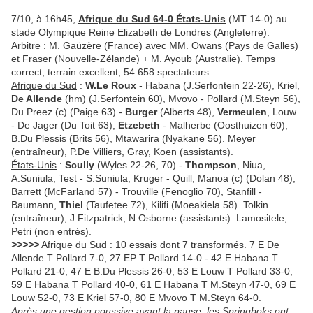
7/10, à 16h45,
Afrique du Sud 64-0 États-Unis
(MT 14-0) au
stade Olympique Reine Elizabeth de Londres (Angleterre).
Arbitre : M. Gaüzère (France) avec MM. Owans (Pays de Galles)
et Fraser (Nouvelle-Zélande) + M. Ayoub (Australie). Temps
correct, terrain excellent, 54.658 spectateurs.
Afrique du Sud
:
W.Le Roux
- Habana (J.Serfontein 22-26), Kriel,
De Allende
(hm) (J.Serfontein 60), Mvovo - Pollard (M.Steyn 56),
Du Preez (c) (Paige 63) -
Burger
(Alberts 48),
Vermeulen
, Louw
- De Jager (Du Toit 63),
Etzebeth
- Malherbe (Oosthuizen 60),
B.Du Plessis (Brits 56), Mtawarira (Nyakane 56). Meyer
(entraîneur), P.De Villiers, Gray, Koen (assistants).
États-Unis
:
Scully
(Wyles 22-26, 70) -
Thompson
, Niua,
A.Suniula, Test - S.Suniula, Kruger - Quill, Manoa (c) (Dolan 48),
Barrett (McFarland 57) - Trouville (Fenoglio 70), Stanfill -
Baumann,
Thiel
(Taufetee 72), Kilifi (Moeakiela 58). Tolkin
(entraîneur), J.Fitzpatrick, N.Osborne (assistants). Lamositele,
Petri (non entrés).
>>>>>
Afrique du Sud : 10 essais dont 7 transformés. 7 E De
Allende T Pollard 7-0, 27 EP T Pollard 14-0 - 42 E Habana T
Pollard 21-0, 47 E B.Du Plessis 26-0, 53 E Louw T Pollard 33-0,
59 E Habana T Pollard 40-0, 61 E Habana T M.Steyn 47-0, 69 E
Louw 52-0, 73 E Kriel 57-0, 80 E Mvovo T M.Steyn 64-0.
Après une gestion poussive avant la pause, les Springboks ont