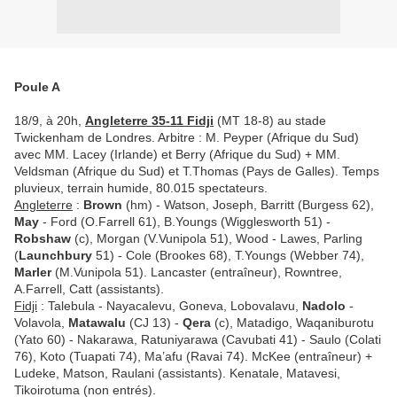
Poule A
18/9, à 20h,
Angleterre 35-11 Fidji
(MT 18-8) au stade
Twickenham de Londres. Arbitre : M. Peyper (Afrique du Sud)
avec MM. Lacey (Irlande) et Berry (Afrique du Sud) + MM.
Veldsman (Afrique du Sud) et T.Thomas (Pays de Galles). Temps
pluvieux, terrain humide, 80.015 spectateurs.
Angleterre
:
Brown
(hm) - Watson, Joseph, Barritt (Burgess 62),
May
- Ford (O.Farrell 61), B.Youngs (Wigglesworth 51) -
Robshaw
(c), Morgan (V.Vunipola 51), Wood - Lawes, Parling
(
Launchbury
51) - Cole (Brookes 68), T.Youngs (Webber 74),
Marler
(M.Vunipola 51). Lancaster (entraîneur), Rowntree,
A.Farrell, Catt (assistants).
Fidji
: Talebula - Nayacalevu, Goneva, Lobovalavu,
Nadolo
-
Volavola,
Matawalu
(CJ 13) -
Qera
(c), Matadigo, Waqaniburotu
(Yato 60) - Nakarawa, Ratuniyarawa (Cavubati 41) - Saulo (Colati
76), Koto (Tuapati 74), Ma’afu (Ravai 74). McKee (entraîneur) +
Ludeke, Matson, Raulani (assistants). Kenatale, Matavesi,
Tikoirotuma (non entrés).