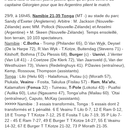
capitaine Géorgien pour que les Argentins plient le match.
29/9, à 16h45,
Namibie 21-35 Tonga
(MT -) au stade du parc
Sandy d’Exeter (Angleterre). Arbitre : M. Jackson (Nouvelle-
Zélande) avec MM. Pollock (Nouvelle-Zélande) et Anselmi
(Argentine) + M. Skeen (Nouvelle-Zélande). Temps ensoleillé,
bon terrain, 10.103 spectateurs.
Namibie
:
C.Botha
- Tromp (Philander 65), D.Van Wyjk, Deysel
(De la Harpe 72), R.Van Wyk - T.Kotze, Buitendag (Stevens 71) -
Kitshoff, Bothma (T.Du Plessis 68),
Burger
(c) -
Uanivi
, J.Venter
(Van Lill 41) - J.Coetzee (De Klerk 72), Van Jaarsveld (L.Van der
Westhuizen 73), Viviers (Redelinghuys 41). P.Davies (entraîneur),
Kemp, Rossouw, Thompson (assistants).
Tonga
: Lilo (Helu 60) - Halaifonua, Piutau (c) (Morath 57),
Piukala,
Veainu
- Fosita, Takulua (Fisilau 57) -
Ram
,
Ma’afu
,
Kalamafoni (
Fonua
32) - Tuineau,
T-Pole
(Lokotui 43) - Puafisi
(’Aulika 60), Lutui (Ngauamo 47), Tonga’uiha (Mailau 60). ’Otai
(entraîneur), Caputo, McKay (assistants).
>>>>>
Namibie : 3 essais transformés, Tonga : 5 essais dont 2
transformés et 1 pénalité. 6 E Veainu T Lilo 0-7, 12 E Ram 0-12,
18 E Tromp T T.Kotze 7-12, 25 E Fosita T Lilo 7-19, 35 P Lilo 7-
22 - 45 E Ram 7-27, 49 E Burger T T.Kotze 14-27, 55 E Veainu
14-32, 67 E Burger T T.Kotze 21-32, 73 P Morath 21-35.