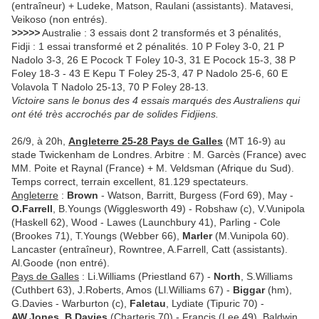
(entraîneur) + Ludeke, Matson, Raulani (assistants). Matavesi,
Veikoso (non entrés).
>>>>>
Australie : 3 essais dont 2 transformés et 3 pénalités,
Fidji : 1 essai transformé et 2 pénalités. 10 P Foley 3-0, 21 P
Nadolo 3-3, 26 E Pocock T Foley 10-3, 31 E Pocock 15-3, 38 P
Foley 18-3 - 43 E Kepu T Foley 25-3, 47 P Nadolo 25-6, 60 E
Volavola T Nadolo 25-13, 70 P Foley 28-13.
Victoire sans le bonus des 4 essais marqués des Australiens qui
ont été très accrochés par de solides Fidjiens.
26/9, à 20h,
Angleterre 25-28 Pays de Galles
(MT 16-9) au
stade Twickenham de Londres. Arbitre : M. Garcès (France) avec
MM. Poite et Raynal (France) + M. Veldsman (Afrique du Sud).
Temps correct, terrain excellent, 81.129 spectateurs.
Angleterre
:
Brown
- Watson, Barritt, Burgess (Ford 69), May -
O.Farrell
, B.Youngs (Wigglesworth 49) - Robshaw (c), V.Vunipola
(Haskell 62), Wood - Lawes (Launchbury 41), Parling - Cole
(Brookes 71), T.Youngs (Webber 66),
Marler
(M.Vunipola 60).
Lancaster (entraîneur), Rowntree, A.Farrell, Catt (assistants).
Al.Goode (non entré).
Pays de Galles
: Li.Williams (Priestland 67) -
North
, S.Williams
(Cuthbert 63), J.Roberts, Amos (Ll.Williams 67) -
Biggar
(hm),
G.Davies - Warburton (c),
Faletau
, Lydiate (Tipuric 70) -
AW.Jones
,
B.Davies
(Charteris 70) - Francis (Lee 49), Baldwin