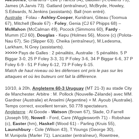
James (A.Jarvis 73). Gatland (entraîneur), McBryde, Howley,
S.Edwards, N.Jenkins (assistants). Ball (non entré).
Australie
: Folau -
Ashley-Cooper
, Kuridrani, Giteau (Toomua
67), Mitchell (Beale 67) -
Foley
, Genia (CJ 67 Phipps 68) –
McMahon
(McCalman 49), Pocock (Simmons 60),
Fardy
-
Mumm (CJ 60),
Douglas
- Kepu (Holmes 56), Moore (c) (Polota-
Nau 67), Sio (Slipper 63). Cheika (entraîneur), M.Ledesma,
Larkham, N.Grey (assistants).
>>>>>
Pays de Galles : 2 pénalités, Australie : 5 pénalités. 5 P
Biggar 3-0, 25 P Foley 3-3, 31 P Foley 3-6, 34 P Biggar 6-6, 37 P
Foley 6-9 - 51 P Foley 6-12, 73 P Foley 6-15.
Match de haut niveau où les défenses ont pris le pas sur les
attaques et où les buteurs ont fait la différence.
10/10, à 20h,
Angleterre 60-3 Uruguay
(MT 21-3) au stade City
de Manchester. Arbitre : M. Pollock (Nouvelle-Zélande) avec MM.
Gardner (Australie) et Anselmi (Argentine) + M. Ayoub (Australie).
Temps correct, excellent terrain, 50.778 spectateurs.
Angleterre
: Al.Goode -
Watson
(Brown 67), Slade, O.Farrell
(Joseph 59),
Nowell
- Ford, Care (Wigglesworth 71) - Robshaw
(c),
Easter
(hm),
Haskel
l (Wood 61) - Parling (Kruis 55),
Launchbury
- Cole (Wilson 43), T.Youngs (George 30),
M.Vunipola (Marler 71). Lancaster (entraîneur), Rowntree,