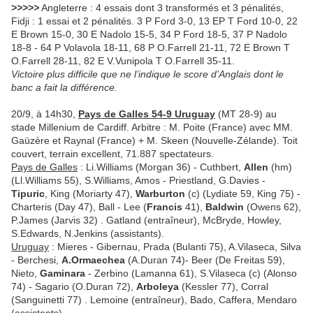
>>>>>
Angleterre : 4 essais dont 3 transformés et 3 pénalités,
Fidji : 1 essai et 2 pénalités. 3 P Ford 3-0, 13 EP T Ford 10-0, 22
E Brown 15-0, 30 E Nadolo 15-5, 34 P Ford 18-5, 37 P Nadolo
18-8 - 64 P Volavola 18-11, 68 P O.Farrell 21-11, 72 E Brown T
O.Farrell 28-11, 82 E V.Vunipola T O.Farrell 35-11.
Victoire plus difficile que ne l’indique le score d’Anglais dont le
banc a fait la différence.
20/9, à 14h30,
Pays de Galles 54-9 Uruguay
(MT 28-9) au
stade Millenium de Cardiff. Arbitre : M. Poite (France) avec MM.
Gaüzère et Raynal (France) + M. Skeen (Nouvelle-Zélande). Toit
couvert, terrain excellent, 71.887 spectateurs.
Pays de Galles
: Li.Williams (Morgan 36) - Cuthbert,
Allen
(hm)
(Ll.Williams 55), S.Williams, Amos - Priestland, G.Davies -
Tipuric
, King (Moriarty 47),
Warburton
(c) (Lydiate 59, King 75) -
Charteris (Day 47), Ball - Lee (
Francis
41),
Baldwin
(Owens 62),
P.James (Jarvis 32) . Gatland (entraîneur), McBryde, Howley,
S.Edwards, N.Jenkins (assistants).
Uruguay
: Mieres - Gibernau, Prada (Bulanti 75), A.Vilaseca, Silva
- Berchesi,
A.Ormaechea
(A.Duran 74)- Beer (De Freitas 59),
Nieto,
Gaminara
- Zerbino (Lamanna 61), S.Vilaseca (c) (Alonso
74) - Sagario (O.Duran 72),
Arboleya
(Kessler 77), Corral
(Sanguinetti 77) . Lemoine (entraîneur), Bado, Caffera, Mendaro