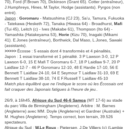
70), Ford (F.Brown 70), Dickinson (Grant 65). Cotter (entraîneur),
J.Humphreys, Hines, M.Taylor, Hodge (assistants). Pyrgos (non
entré).
Japon
:
Goromaru
- Matsushima (CJ 23), Sa’u, Tamura, Fukuoka
- Tatekawa (Hesketh 72), Tanaka (Hiwasa 64) - Broadhurst,
Mafi
(Tui 45), Leitch (c) - Ives (Makabe 61), Thompson (Ito 64) -
Yamashita (Hatakeyama 53),
Horie
(Kizu 70), Inagaki (Mikami
41). E.Jones (entraîneur), Borthwick, Dal Maso, L.Jones, Sawaki
(assistants).
>>>>>
Écosse : 5 essais dont 4 transformés et 4 pénalités,
Japon : 1 essai transformé et 1 pénalité. 3 P Lawson 3-0, 12 P
Lawson 6-0, 15 E Mafi T Goromaru 6-7, 18 P Laidlaw 9-7, 20 P
Laidlaw 12-7 - 46 P Goromaru 12-10, 48 E Hardie 17-10, 56 E
Bennett T Laidlaw 24-10, 64 E Seymour T Laidlaw 31-10, 69 E
Bennett T Laidlaw 38-10, 74 E F.Russell T Laidlaw 45-10
Match plus équilibré que ne l’indique le score où les Écossais ont
fait craquer des Japonais fatigues à l’heure de jeu..
26/9, à 16h45,
Afrique du Sud 46-6 Samoa
(MT 17-6) au stade
du parc Villa de Birmingham (Angleterre). Arbitre : M. Barnes
(Angleterre) avec MM. Doyle (Angleterre) et Gardner (Australie) +
M. Hughes (Angleterre). Temps correct, bon terrain, 39.526
spectateurs.
Afrique du Sud
:
W.Le Roux
- Pietersen, J.De Villiers (c) (Lambie