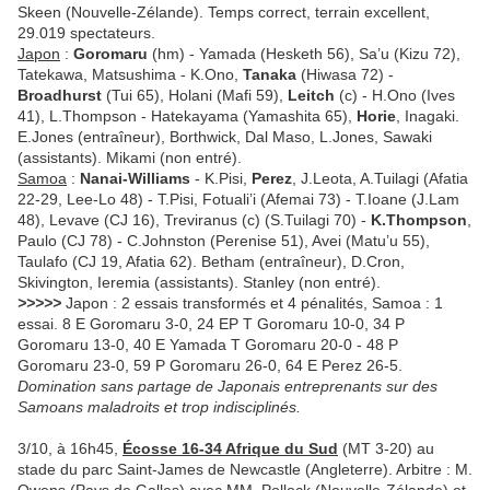
Skeen (Nouvelle-Zélande). Temps correct, terrain excellent,
29.019 spectateurs.
Japon
:
Goromaru
(hm) - Yamada (Hesketh 56), Sa’u (Kizu 72),
Tatekawa, Matsushima - K.Ono,
Tanaka
(Hiwasa 72) -
Broadhurst
(Tui 65), Holani (Mafi 59),
Leitch
(c) - H.Ono (Ives
41), L.Thompson - Hatekayama (Yamashita 65),
Horie
, Inagaki.
E.Jones (entraîneur), Borthwick, Dal Maso, L.Jones, Sawaki
(assistants). Mikami (non entré).
Samoa
:
Nanai-Williams
- K.Pisi,
Perez
, J.Leota, A.Tuilagi (Afatia
22-29, Lee-Lo 48) - T.Pisi, Fotuali’i (Afemai 73) - T.Ioane (J.Lam
48), Levave (CJ 16), Treviranus (c) (S.Tuilagi 70) -
K.Thompson
,
Paulo (CJ 78) - C.Johnston (Perenise 51), Avei (Matu’u 55),
Taulafo (CJ 19, Afatia 62). Betham (entraîneur), D.Cron,
Skivington, Ieremia (assistants). Stanley (non entré).
>>>>>
Japon : 2 essais transformés et 4 pénalités, Samoa : 1
essai. 8 E Goromaru 3-0, 24 EP T Goromaru 10-0, 34 P
Goromaru 13-0, 40 E Yamada T Goromaru 20-0 - 48 P
Goromaru 23-0, 59 P Goromaru 26-0, 64 E Perez 26-5.
Domination sans partage de Japonais entreprenants sur des
Samoans maladroits et trop indisciplinés.
3/10, à 16h45,
Écosse 16-34 Afrique du Sud
(MT 3-20) au
stade du parc Saint-James de Newcastle (Angleterre). Arbitre : M.