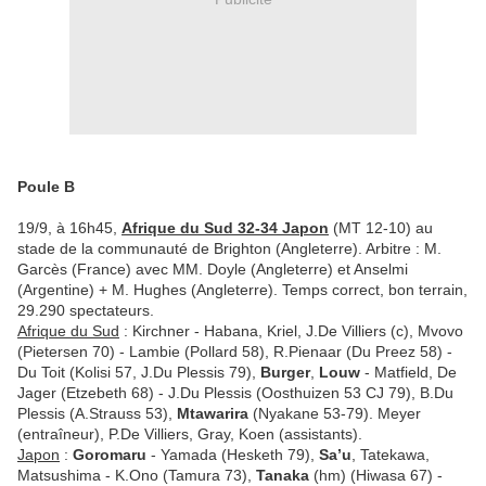
Poule B
19/9, à 16h45,
Afrique du Sud 32-34 Japon
(MT 12-10) au
stade de la communauté de Brighton (Angleterre). Arbitre : M.
Garcès (France) avec MM. Doyle (Angleterre) et Anselmi
(Argentine) + M. Hughes (Angleterre). Temps correct, bon terrain,
29.290 spectateurs.
Afrique du Sud
: Kirchner - Habana, Kriel, J.De Villiers (c), Mvovo
(Pietersen 70) - Lambie (Pollard 58), R.Pienaar (Du Preez 58) -
Du Toit (Kolisi 57, J.Du Plessis 79),
Burger
,
Louw
- Matfield, De
Jager (Etzebeth 68) - J.Du Plessis (Oosthuizen 53 CJ 79), B.Du
Plessis (A.Strauss 53),
Mtawarira
(Nyakane 53-79). Meyer
(entraîneur), P.De Villiers, Gray, Koen (assistants).
Japon
:
Goromaru
- Yamada (Hesketh 79),
Sa’u
, Tatekawa,
Matsushima - K.Ono (Tamura 73),
Tanaka
(hm) (Hiwasa 67) -