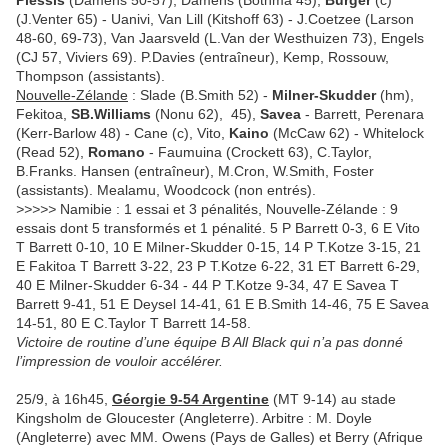
Plessis
(Damens 50-57), Damens (Bothma 45),
Burger
(c)
(J.Venter 65) - Uanivi, Van Lill (Kitshoff 63) - J.Coetzee (Larson
48-60, 69-73), Van Jaarsveld (L.Van der Westhuizen 73), Engels
(CJ 57, Viviers 69). P.Davies (entraîneur), Kemp, Rossouw,
Thompson (assistants).
Nouvelle-Zélande
: Slade (B.Smith 52) -
Milner-Skudder
(hm),
Fekitoa,
SB.Williams
(Nonu 62), 45),
Savea
- Barrett, Perenara
(Kerr-Barlow 48) - Cane (c), Vito,
Kaino
(McCaw 62) - Whitelock
(Read 52),
Romano
- Faumuina (Crockett 63), C.Taylor,
B.Franks. Hansen (entraîneur), M.Cron, W.Smith, Foster
(assistants). Mealamu, Woodcock (non entrés).
>>>>>
Namibie : 1 essai et 3 pénalités, Nouvelle-Zélande : 9
essais dont 5 transformés et 1 pénalité. 5 P Barrett 0-3, 6 E Vito
T Barrett 0-10, 10 E Milner-Skudder 0-15, 14 P T.Kotze 3-15, 21
E Fakitoa T Barrett 3-22, 23 P T.Kotze 6-22, 31 ET Barrett 6-29,
40 E Milner-Skudder 6-34 - 44 P T.Kotze 9-34, 47 E Savea T
Barrett 9-41, 51 E Deysel 14-41, 61 E B.Smith 14-46, 75 E Savea
14-51, 80 E C.Taylor T Barrett 14-58.
Victoire de routine d’une équipe B All Black qui n’a pas donné
l’impression de vouloir accélérer.
25/9, à 16h45,
Géorgie 9-54 Argentine
(MT 9-14) au stade
Kingsholm de Gloucester (Angleterre). Arbitre : M. Doyle
(Angleterre) avec MM. Owens (Pays de Galles) et Berry (Afrique