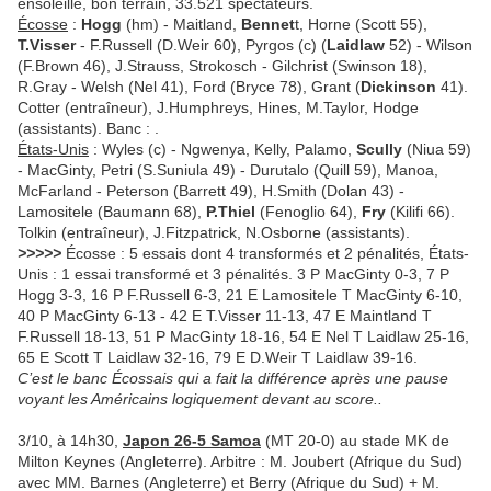
ensoleillé, bon terrain, 33.521 spectateurs.
Écosse
:
Hogg
(hm) - Maitland,
Bennet
t, Horne (Scott 55),
T.Visser
- F.Russell (D.Weir 60), Pyrgos (c) (
Laidlaw
52) - Wilson
(F.Brown 46), J.Strauss, Strokosch - Gilchrist (Swinson 18),
R.Gray - Welsh (Nel 41), Ford (Bryce 78), Grant (
Dickinson
41).
Cotter (entraîneur), J.Humphreys, Hines, M.Taylor, Hodge
(assistants). Banc : .
États-Unis
: Wyles (c) - Ngwenya, Kelly, Palamo,
Scully
(Niua 59)
- MacGinty, Petri (S.Suniula 49) - Durutalo (Quill 59), Manoa,
McFarland - Peterson (Barrett 49), H.Smith (Dolan 43) -
Lamositele (Baumann 68),
P.Thiel
(Fenoglio 64),
Fry
(Kilifi 66).
Tolkin (entraîneur), J.Fitzpatrick, N.Osborne (assistants).
>>>>>
Écosse : 5 essais dont 4 transformés et 2 pénalités, États-
Unis : 1 essai transformé et 3 pénalités. 3 P MacGinty 0-3, 7 P
Hogg 3-3, 16 P F.Russell 6-3, 21 E Lamositele T MacGinty 6-10,
40 P MacGinty 6-13 - 42 E T.Visser 11-13, 47 E Maintland T
F.Russell 18-13, 51 P MacGinty 18-16, 54 E Nel T Laidlaw 25-16,
65 E Scott T Laidlaw 32-16, 79 E D.Weir T Laidlaw 39-16.
C’est le banc Écossais qui a fait la différence après une pause
voyant les Américains logiquement devant au score..
3/10, à 14h30,
Japon 26-5 Samoa
(MT 20-0) au stade MK de
Milton Keynes (Angleterre). Arbitre : M. Joubert (Afrique du Sud)
avec MM. Barnes (Angleterre) et Berry (Afrique du Sud) + M.