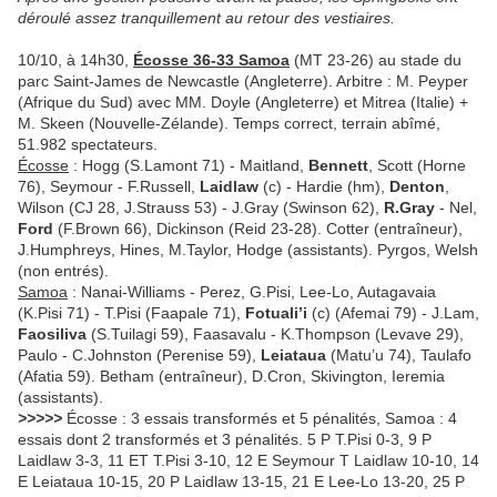
déroulé assez tranquillement au retour des vestiaires.
10/10, à 14h30,
Écosse 36-33 Samoa
(MT 23-26) au stade du
parc Saint-James de Newcastle (Angleterre). Arbitre : M. Peyper
(Afrique du Sud) avec MM. Doyle (Angleterre) et Mitrea (Italie) +
M. Skeen (Nouvelle-Zélande). Temps correct, terrain abîmé,
51.982 spectateurs.
Écosse
: Hogg (S.Lamont 71) - Maitland,
Bennett
, Scott (Horne
76), Seymour - F.Russell,
Laidlaw
(c) - Hardie (hm),
Denton
,
Wilson (CJ 28, J.Strauss 53) - J.Gray (Swinson 62),
R.Gray
- Nel,
Ford
(F.Brown 66), Dickinson (Reid 23-28). Cotter (entraîneur),
J.Humphreys, Hines, M.Taylor, Hodge (assistants). Pyrgos, Welsh
(non entrés).
Samoa
: Nanai-Williams - Perez, G.Pisi, Lee-Lo, Autagavaia
(K.Pisi 71) - T.Pisi (Faapale 71),
Fotuali’i
(c) (Afemai 79) - J.Lam,
Faosiliva
(S.Tuilagi 59), Faasavalu - K.Thompson (Levave 29),
Paulo - C.Johnston (Perenise 59),
Leiataua
(Matu’u 74), Taulafo
(Afatia 59). Betham (entraîneur), D.Cron, Skivington, Ieremia
(assistants).
>>>>>
Écosse : 3 essais transformés et 5 pénalités, Samoa : 4
essais dont 2 transformés et 3 pénalités. 5 P T.Pisi 0-3, 9 P
Laidlaw 3-3, 11 ET T.Pisi 3-10, 12 E Seymour T Laidlaw 10-10, 14
E Leiataua 10-15, 20 P Laidlaw 13-15, 21 E Lee-Lo 13-20, 25 P