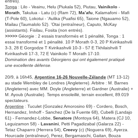
entrés).
Tonga
: Lilo - Veainu, Helu (Piukala 52), Piutau,
Vainikolo
-
Morath
, Takulua - Latu (c) (Ram 72),
Ma’afu
, Kalamafoni - Mafi
(T-Pole 60), Lokotui - ’Aulika (Puafisi 65), Taione (Ngauamo 52),
Mailau (Taumalolo 52). ’Otai (entraîneur), Caputo, McKay
(assistants). Fisilau, Fosita (non entrés).
>>>>>
Géorgie : 2 essais transformés et 1 pénalité, Tonga : 1
essai transformé et 1 pénalité. 10 P Morath 0-3, 20 P Kvirikashvili
3-3, 28 E Gorgodze T Kvirikashvili 10-3 - 57 E Tkhilaishvili T
Kvirikashvili 17-3, 72 E Vainikolo T Morath 17-10.
Domination des avants Géorgiens qui ont également pratiqué
une excellente défense.
20/9, à 16h45,
Argentine 16-26 Nouvelle-Zélande
(MT 13-12)
au stade Wembley de Londres (Angleterre). Arbitre : M. Barnes
(Angleterre) avec MM. Doyle (Angleterre) et Gardner (Australie) +
M. Ayoub (Australie). Temps ensoleillé, terrain excellent, 89.019
spectateurs.
Argentine
: Tuculet (Gonzalez Amorosino 69) - Cordero, Bosch,
Hernandez, Imhoff - Sanchez (De la Fuente 68), Cubelli (Landajo
61) - Fernandez-Lobbe,
Senatore
(Montoya 64), Matera (CJ 10,
Leguizamon 58) -
Lavanini
, Petti Pagadizabal (Galarza 22) -
Tetaz Chaparro (Herrera 54),
Creevy
(c) (Noguera 69), Ayerza.
Hourcade (entraîneur), Perez, Bergamaschi, Gaitan, Bouza