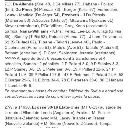
71),
De Allende
(Kriel 48, J.De Villiers 77), Habana - Pollard
(hm),
Du Preez
(R.Pienaar 73) - Burger (Kolisi 67), Vermeulen,
Louw
- Matfield (De Jager 54),
Etzebeth
- J.Du Plessis
(Malherbe 53), A.Strauss (Brits 67), Mtawarira (Nyakane 61).
Meyer (entraîneur), P.De Villiers, Gray, Koen (assistants).
Samoa
Nanai-Williams
- K.Pisi, Perez, Lee-Lo, A.Tuilagi (G.Pisi
65) - Stanley (T.Pisi 53), Fotuali’i (Afemai 77) - J.Lam, Treviranus
(c) (
S.Tuilagi
62),
T.Ioane
- Tekori (Levave 46), Paulo -
C.Johnston (Perenise 51), Matu’u (Avei 51), Taulafo (Afatia 63).
Betham (entraîneur), D.Cron, Skivington, Ieremia (assistants).
>>>>>
Afrique du Sud : 6 essais dont 2 transformés et 4
pénalités, Samoa : 2 pénalités. 2 P Pollard 3-0, 9 P Stanley 3-3,
12 P Stanley 3-6, 15 E Pietersen 8-6, 19 P Pollard 11-6, 24 P
Pollard 14-6, 39 P Pollard 17-6 - 47 E Pietersen T Polard 24-6, 58
E Burger 29-6, 71 E Brits 34-6, 78 E Pietersen 39-6, 80 E Habana
T Lambie 46-6.
En revenant aux bases du combat, l’Afrique du Sud a d’abord usé
ses adversaires avant de concrétiser après la pause.
27/9, à 14h30,
Écosse 39-16 États-Unis
(MT 6-13) au stade de
la route d’Elland de Leeds (Angleterre). Arbitre : M. Pollock
(Nouvelle-Zélande) avec MM. Lacey (Irlande) et Fraser
(Nouvelle-Zélande) + M. Skeen (Nouvelle-Zélande). Temps