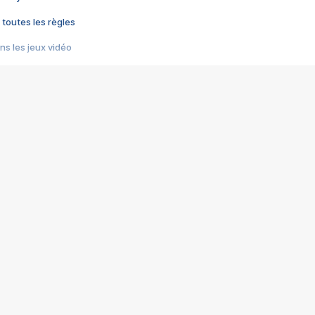
 toutes les règles
s les jeux vidéo
us choquant de Rockstar ? - Le scandale BULLY
e plus moche de Steam
du RÊVE tourne au CAUCHEMAR
pendant 8 heures
it… à tort
umiliés par un jeu vidéo
ire - Final Fantasy 8
ti un empire - Age of Empires
story DOFUS
tard, il crée l'un des pires jeux de tous les temps, MindsEye.