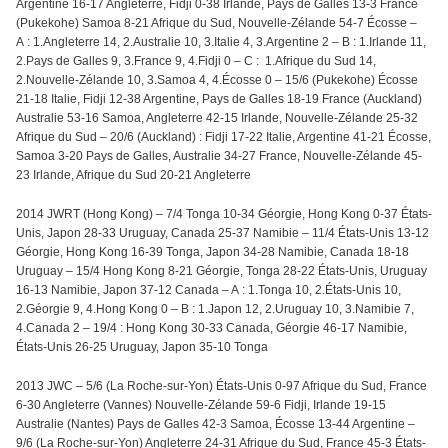
Argentine 16-17 Angleterre, Fidji 0-38 Irlande, Pays de Galles 13-3 France
(Pukekohe) Samoa 8-21 Afrique du Sud, Nouvelle-Zélande 54-7 Écosse –
A : 1.Angleterre 14, 2.Australie 10, 3.Italie 4, 3.Argentine 2 – B : 1.Irlande 11,
2.Pays de Galles 9, 3.France 9, 4.Fidji 0 – C : 1.Afrique du Sud 14,
2.Nouvelle-Zélande 10, 3.Samoa 4, 4.Écosse 0 – 15/6 (Pukekohe) Écosse
21-18 Italie, Fidji 12-38 Argentine, Pays de Galles 18-19 France (Auckland)
Australie 53-16 Samoa, Angleterre 42-15 Irlande, Nouvelle-Zélande 25-32
Afrique du Sud – 20/6 (Auckland) : Fidji 17-22 Italie, Argentine 41-21 Écosse,
Samoa 3-20 Pays de Galles, Australie 34-27 France, Nouvelle-Zélande 45-
23 Irlande, Afrique du Sud 20-21 Angleterre
2014 JWRT (Hong Kong) – 7/4 Tonga 10-34 Géorgie, Hong Kong 0-37 États-
Unis, Japon 28-33 Uruguay, Canada 25-37 Namibie – 11/4 États-Unis 13-12
Géorgie, Hong Kong 16-39 Tonga, Japon 34-28 Namibie, Canada 18-18
Uruguay – 15/4 Hong Kong 8-21 Géorgie, Tonga 28-22 États-Unis, Uruguay
16-13 Namibie, Japon 37-12 Canada – A : 1.Tonga 10, 2.États-Unis 10,
2.Géorgie 9, 4.Hong Kong 0 – B : 1.Japon 12, 2.Uruguay 10, 3.Namibie 7,
4.Canada 2 – 19/4 : Hong Kong 30-33 Canada, Géorgie 46-17 Namibie,
États-Unis 26-25 Uruguay, Japon 35-10 Tonga
2013 JWC – 5/6 (La Roche-sur-Yon) États-Unis 0-97 Afrique du Sud, France
6-30 Angleterre (Vannes) Nouvelle-Zélande 59-6 Fidji, Irlande 19-15
Australie (Nantes) Pays de Galles 42-3 Samoa, Écosse 13-44 Argentine –
9/6 (La Roche-sur-Yon) Angleterre 24-31 Afrique du Sud, France 45-3 États-