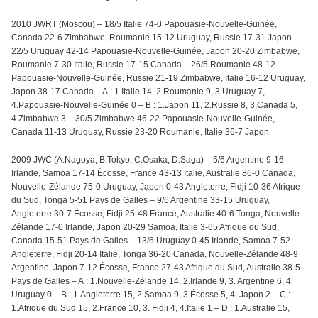
2010 JWRT (Moscou) – 18/5 Italie 74-0 Papouasie-Nouvelle-Guinée,
Canada 22-6 Zimbabwe, Roumanie 15-12 Uruguay, Russie 17-31 Japon –
22/5 Uruguay 42-14 Papouasie-Nouvelle-Guinée, Japon 20-20 Zimbabwe,
Roumanie 7-30 Italie, Russie 17-15 Canada – 26/5 Roumanie 48-12
Papouasie-Nouvelle-Guinée, Russie 21-19 Zimbabwe, Italie 16-12 Uruguay,
Japon 38-17 Canada – A : 1.Italie 14, 2.Roumanie 9, 3.Uruguay 7,
4.Papouasie-Nouvelle-Guinée 0 – B : 1.Japon 11, 2.Russie 8, 3.Canada 5,
4.Zimbabwe 3 – 30/5 Zimbabwe 46-22 Papouasie-Nouvelle-Guinée,
Canada 11-13 Uruguay, Russie 23-20 Roumanie, Italie 36-7 Japon
2009 JWC (A.Nagoya, B.Tokyo, C.Osaka, D.Saga) – 5/6 Argentine 9-16
Irlande, Samoa 17-14 Écosse, France 43-13 Italie, Australie 86-0 Canada,
Nouvelle-Zélande 75-0 Uruguay, Japon 0-43 Angleterre, Fidji 10-36 Afrique
du Sud, Tonga 5-51 Pays de Galles – 9/6 Argentine 33-15 Uruguay,
Angleterre 30-7 Écosse, Fidji 25-48 France, Australie 40-6 Tonga, Nouvelle-
Zélande 17-0 Irlande, Japon 20-29 Samoa, Italie 3-65 Afrique du Sud,
Canada 15-51 Pays de Galles – 13/6 Uruguay 0-45 Irlande, Samoa 7-52
Angleterre, Fidji 20-14 Italie, Tonga 36-20 Canada, Nouvelle-Zélande 48-9
Argentine, Japon 7-12 Écosse, France 27-43 Afrique du Sud, Australie 38-5
Pays de Galles – A : 1.Nouvelle-Zélande 14, 2.Irlande 9, 3. Argentine 6, 4.
Uruguay 0 – B : 1.Angleterre 15, 2.Samoa 9, 3.Écosse 5, 4. Japon 2 – C :
1.Afrique du Sud 15, 2.France 10, 3. Fidji 4, 4.Italie 1 – D : 1.Australie 15,