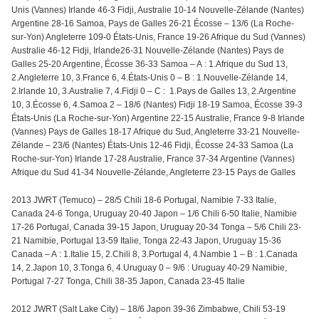
Unis (Vannes) Irlande 46-3 Fidji, Australie 10-14 Nouvelle-Zélande (Nantes)
Argentine 28-16 Samoa, Pays de Galles 26-21 Écosse – 13/6 (La Roche-
sur-Yon) Angleterre 109-0 États-Unis, France 19-26 Afrique du Sud (Vannes)
Australie 46-12 Fidji, Irlande26-31 Nouvelle-Zélande (Nantes) Pays de
Galles 25-20 Argentine, Écosse 36-33 Samoa – A : 1.Afrique du Sud 13,
2.Angleterre 10, 3.France 6, 4.États-Unis 0 – B : 1.Nouvelle-Zélande 14,
2.Irlande 10, 3.Australie 7, 4.Fidji 0 – C : 1.Pays de Galles 13, 2.Argentine
10, 3.Écosse 6, 4.Samoa 2 – 18/6 (Nantes) Fidji 18-19 Samoa, Écosse 39-3
États-Unis (La Roche-sur-Yon) Argentine 22-15 Australie, France 9-8 Irlande
(Vannes) Pays de Galles 18-17 Afrique du Sud, Angleterre 33-21 Nouvelle-
Zélande – 23/6 (Nantes) États-Unis 12-46 Fidji, Écosse 24-33 Samoa (La
Roche-sur-Yon) Irlande 17-28 Australie, France 37-34 Argentine (Vannes)
Afrique du Sud 41-34 Nouvelle-Zélande, Angleterre 23-15 Pays de Galles
2013 JWRT (Temuco) – 28/5 Chili 18-6 Portugal, Namibie 7-33 Italie,
Canada 24-6 Tonga, Uruguay 20-40 Japon – 1/6 Chili 6-50 Italie, Namibie
17-26 Portugal, Canada 39-15 Japon, Uruguay 20-34 Tonga – 5/6 Chili 23-
21 Namibie, Portugal 13-59 Italie, Tonga 22-43 Japon, Uruguay 15-36
Canada – A : 1.Italie 15, 2.Chili 8, 3.Portugal 4, 4.Nambie 1 – B : 1.Canada
14, 2.Japon 10, 3.Tonga 6, 4.Uruguay 0 – 9/6 : Uruguay 40-29 Namibie,
Portugal 7-27 Tonga, Chili 38-35 Japon, Canada 23-45 Italie
2012 JWRT (Salt Lake City) – 18/6 Japon 39-36 Zimbabwe, Chili 53-19