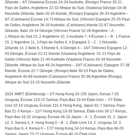
Zélande – 4/7 (Viadana) Écosse 24-34 Australie, (Rovigo) France 35-21
Pays de Galles, Angleterre 22-32 Afrique du Sud, (Viadana) Géorgie 19-38
Nouvelle-Zélande, Italie 18-16 Irlande, (Rovigo) Espagne 30-33 Argentine –
9/7 (Calvisano) Écosse 14-73 Afrique du Sud, (Vérone) Espagne 25-35 Pays
de Galles, Angleterre 36-33 Australie, (Calvisano) Irlande 22-67 Nouvelle-
Zélande, Italie 19-19 Géorgie (Vérone) France 52-26 Argentine – A :
1.Afrique du Sud 15, 2.Angleterre 10, 3.Australie 7, 4.Écosse 1 – B : 1.France
15, 2.Argentine 11, 3.Pays de Galles 6, 4.Espagne 2 – C : 1.Nouvelle-
Zélande 14, 2.Italie 6, 3.Irlande 6, 4.Géorgie 4 – 14/7 (Vérone) Espagne 12-
43 Géorgie, Écosse 22-21 Irlande (Viadana) Angleterre 51-13 Pays de
Galles (Vérone) Italie 21-44 Australie (Viadana) France 26-34 Nouvelle-
Zélande, Afrique du Sud 48-24 Argentine – 19/7 (Calvisano), Espagne 37-38
Irlande, Écosse 22-7 Géorgie, (Rovigo) Italie 30-23 Pays de Galles,
Angleterre 40-68 Australie (Calvisano) France 35-38 Argentine (Rovigo)
Afrique du Sud 23-15 Nouvelle-Zélande
2024 JWRT (Édimbourg) – 2/7 Hong Kong 20-105 Japon, Kenya 7-25
Uruguay, Écosse 123-15 Samoa, Pays-Bas 33-44 États-Unis – 7/7 États-
Unis 32-15 Uruguay, Écosse 101-0 Hong Kong, Japon 81-7 Samoa, Pays-
Bas 51-3 Kenya – 12/7 Hong Kong 19-39 Samoa, États-Unis 30-17 Kenya,
Pays-Bas 16-32 Uruguay, Écosse 46-10 Japon – A : 1. Écosse 15, 2. Japon
12, 3. Samoa 5, 4. Hong Kong 0 – B : 1. États-Unis 14, 2. Uruguay 10, 3.
Pays-Bas 6, 4. Kenya 0 – 17/7 Hong Kong 34-14 Kenya, Pays-Bas 46-29
Samoa, Japon 75-22 Uruguay, Écosse 48-10 États-Unis