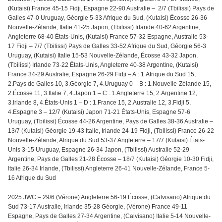
(Kutaisi) France 45-15 Fidji, Espagne 22-90 Australie – 2/7 (Tbilissi) Pays de
Galles 47-0 Uruguay, Géorgie 5-33 Afrique du Sud, (Kutaisi) Écosse 26-36
Nouvelle-Zélande, Italie 41-25 Japon, (Tbilissi) Irlande 40-62 Argentine,
Angleterre 68-40 États-Unis, (Kutaisi) France 57-32 Espagne, Australie 53-
17 Fidji – 7/7 (Tbilissi) Pays de Galles 33-52 Afrique du Sud, Géorgie 56-3
Uruguay, (Kutaisi) Italie 15-53 Nouvelle-Zélande, Écosse 43-32 Japon,
(Tbilissi) Irlande 73-22 États-Unis, Angleterre 40-38 Argentine, (Kutaisi)
France 34-29 Australie, Espagne 26-29 Fidji – A : 1.Afrique du Sud 15,
2.Pays de Galles 10, 3.Géorgie 7, 4.Uruguay 0 – B : 1.Nouvelle-Zélande 15,
2.Écosse 11, 3.Italie 7, 4.Japon 1 – C : 1.Angleterre 15, 2.Argentine 12,
3.Irlande 8, 4.États-Unis 1 – D : 1.France 15, 2.Australie 12, 3.Fidji 5,
4.Espagne 3 – 12/7 (Kutaisi) Japon 71-21 États-Unis, Espagne 57-6
Uruguay, (Tbilissi) Écosse 44-26 Argentine, Pays de Galles 38-36 Australie –
13/7 (Kutaisi) Géorgie 19-43 Italie, Irlande 24-19 Fidji, (Tbilissi) France 26-22
Nouvelle-Zélande, Afrique du Sud 53-37 Angleterre – 17/7 (Kutaisi) États-
Unis 3-15 Uruguay, Espagne 26-34 Japon, (Tbilissi) Australie 52-29
Argentine, Pays de Galles 21-28 Écosse – 18/7 (Kutaisi) Géorgie 10-30 Fidji,
Italie 26-34 Irlande, (Tbilissi) Angleterre 26-41 Nouvelle-Zélande, France 5-
16 Afrique du Sud
2025 JWC – 29/6 (Vérone) Angleterre 56-19 Écosse, (Calvisano) Afrique du
Sud 73-17 Australie, Irlande 35-28 Géorgie, (Vérone) France 49-11
Espagne, Pays de Galles 27-34 Argentine, (Calvisano) Italie 5-14 Nouvelle-