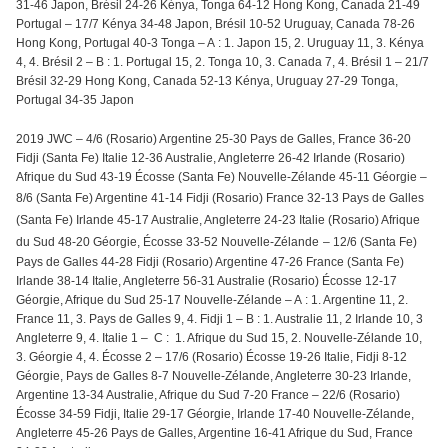
31-46 Japon, Brésil 24-26 Kénya, Tonga 64-12 Hong Kong, Canada 21-49
Portugal – 17/7 Kénya 34-48 Japon, Brésil 10-52 Uruguay, Canada 78-26
Hong Kong, Portugal 40-3 Tonga – A : 1. Japon 15, 2. Uruguay 11, 3. Kénya
4, 4. Brésil 2 – B : 1. Portugal 15, 2. Tonga 10, 3. Canada 7, 4. Brésil 1 – 21/7
Brésil 32-29 Hong Kong, Canada 52-13 Kénya, Uruguay 27-29 Tonga,
Portugal 34-35 Japon
2019 JWC – 4/6 (Rosario) Argentine 25-30 Pays de Galles, France 36-20
Fidji (Santa Fe) Italie 12-36 Australie, Angleterre 26-42 Irlande (Rosario)
Afrique du Sud 43-19 Écosse (Santa Fe) Nouvelle-Zélande 45-11 Géorgie –
8/6 (Santa Fe) Argentine 41-14 Fidji (Rosario) France 32-13 Pays de Galles
(Santa Fe) Irlande 45-17 Australie, Angleterre 24-23 Italie (Rosario) Afrique
du Sud 48-20 Géorgie, Écosse 33-52 Nouvelle-Zélande
– 12/6 (Santa Fe)
Pays de Galles 44-28 Fidji (Rosario) Argentine 47-26 France (Santa Fe)
Irlande 38-14 Italie, Angleterre 56-31 Australie (Rosario) Écosse 12-17
Géorgie, Afrique du Sud 25-17 Nouvelle-Zélande – A : 1. Argentine 11, 2.
France 11, 3. Pays de Galles 9, 4. Fidji 1 – B : 1. Australie 11, 2 Irlande 10, 3
Angleterre 9, 4. Italie 1 – C : 1. Afrique du Sud 15, 2. Nouvelle-Zélande 10,
3. Géorgie 4, 4. Écosse 2 – 17/6 (Rosario) Écosse 19-26 Italie, Fidji 8-12
Géorgie, Pays de Galles 8-7 Nouvelle-Zélande, Angleterre 30-23 Irlande,
Argentine 13-34 Australie, Afrique du Sud 7-20 France – 22/6 (Rosario)
Écosse 34-59 Fidji, Italie 29-17 Géorgie, Irlande 17-40 Nouvelle-Zélande,
Angleterre 45-26 Pays de Galles, Argentine 16-41 Afrique du Sud, France