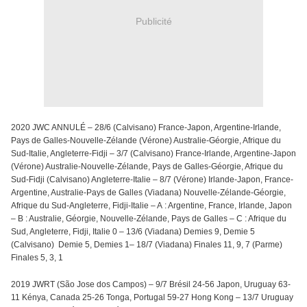
Publicité
2020 JWC ANNULÉ – 28/6 (Calvisano) France-Japon, Argentine-Irlande,
Pays de Galles-Nouvelle-Zélande (Vérone) Australie-Géorgie, Afrique du
Sud-Italie, Angleterre-Fidji – 3/7 (Calvisano) France-Irlande, Argentine-Japon
(Vérone) Australie-Nouvelle-Zélande, Pays de Galles-Géorgie, Afrique du
Sud-Fidji (Calvisano) Angleterre-Italie – 8/7 (Vérone) Irlande-Japon, France-
Argentine, Australie-Pays de Galles (Viadana) Nouvelle-Zélande-Géorgie,
Afrique du Sud-Angleterre, Fidji-Italie – A : Argentine, France, Irlande, Japon
– B : Australie, Géorgie, Nouvelle-Zélande, Pays de Galles – C : Afrique du
Sud, Angleterre, Fidji, Italie 0 – 13/6 (Viadana) Demies 9, Demie 5
(Calvisano) Demie 5, Demies 1– 18/7 (Viadana) Finales 11, 9, 7 (Parme)
Finales 5, 3, 1
2019 JWRT (São Jose dos Campos) – 9/7 Brésil 24-56 Japon, Uruguay 63-
11 Kénya, Canada 25-26 Tonga, Portugal 59-27 Hong Kong – 13/7 Uruguay