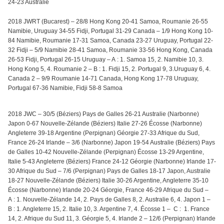
24-23 Australie
2018 JWRT (Bucarest) – 28/8 Hong Kong 20-41 Samoa, Roumanie 26-55
Namibie, Uruguay 34-55 Fidji, Portugal 31-29 Canada – 1/9 Hong Kong 10-
84 Namibie, Roumanie 17-31 Samoa, Canada 23-27 Uruguay, Portugal 22-
32 Fidji – 5/9 Namibie 28-41 Samoa, Roumanie 33-56 Hong Kong, Canada
26-53 Fidji, Portugal 26-15 Uruguay – A : 1. Samoa 15, 2. Namibie 10, 3.
Hong Kong 5, 4. Roumanie 2 – B : 1. Fidji 15, 2. Portugal 9, 3.Uruguay 6, 4.
Canada 2 – 9/9 Roumanie 14-71 Canada, Hong Kong 17-78 Uruguay,
Portugal 67-36 Namibie, Fidji 58-8 Samoa
2018 JWC – 30/5 (Béziers) Pays de Galles 26-21 Australie (Narbonne)
Japon 0-67 Nouvelle-Zélande (Béziers) Italie 27-26 Écosse (Narbonne)
Angleterre 39-18 Argentine (Perpignan) Géorgie 27-33 Afrique du Sud,
France 26-24 Irlande – 3/6 (Narbonne) Japon 19-54 Australie (Béziers) Pays
de Galles 10-42 Nouvelle-Zélande (Perpignan) Écosse 13-29 Argentine,
Italie 5-43 Angleterre (Béziers) France 24-12 Géorgie (Narbonne) Irlande 17-
30 Afrique du Sud – 7/6 (Perpignan) Pays de Galles 18-17 Japon, Australie
18-27 Nouvelle-Zélande (Béziers) Italie 30-26 Argentine, Angleterre 35-10
Écosse (Narbonne) Irlande 20-24 Géorgie, France 46-29 Afrique du Sud –
A : 1. Nouvelle-Zélande 14, 2. Pays de Galles 8, 2. Australie 6, 4. Japon 1 –
B : 1. Angleterre 15, 2. Italie 10, 3. Argentine 7, 4. Écosse 1 – C : 1. France
14, 2. Afrique du Sud 11, 3. Géorgie 5, 4. Irlande 2 – 12/6 (Perpignan) Irlande