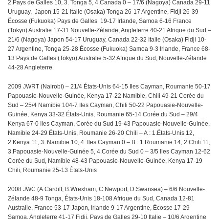
2.Pays de Galles 10, 3. Tonga 5, 4.Canada 0 – 17/6 (Nagoya) Canada 29-11
Uruguay, Japon 15-21 Italie (Osaka) Tonga 26-17 Argentine, Fidji 26-39
Écosse (Fukuoka) Pays de Galles 19-17 Irlande, Samoa 6-16 France
(Tokyo) Australie 17-31 Nouvelle-Zélande, Angleterre 40-21 Afrique du Sud –
21/6 (Nagoya) Japon 54-17 Uruguay, Canada 22-32 Italie (Osaka) Fidji 10-
27 Argentine, Tonga 25-28 Écosse (Fukuoka) Samoa 9-3 Irlande, France 68-
13 Pays de Galles (Tokyo) Australie 5-32 Afrique du Sud, Nouvelle-Zélande
44-28 Angleterre
2009 JWRT (Nairobi) – 21/4 États-Unis 64-15 Iles Cayman, Roumanie 50-17
Papouasie-Nouvelle-Guinée, Kenya 17-22 Namibie, Chili 49-21 Corée du
Sud – 25/4 Namibie 104-7 Iles Cayman, Chili 50-22 Papouasie-Nouvelle-
Guinée, Kenya 33-32 États-Unis, Roumanie 65-14 Corée du Sud – 29/4
Kenya 67-0 Iles Cayman, Corée du Sud 19-43 Papouasie-Nouvelle-Guinée,
Namibie 24-29 États-Unis, Roumanie 26-20 Chili – A : 1.États-Unis 12,
2.Kenya 11, 3. Namibie 10, 4. Iles Cayman 0 – B : 1.Roumanie 14, 2.Chili 11,
3.Papouasie-Nouvelle-Guinée 5, 4.Corée du Sud 0 – 3/5 Iles Cayman 12-62
Corée du Sud, Namibie 48-43 Papouasie-Nouvelle-Guinée, Kenya 17-19
Chili, Roumanie 25-13 États-Unis
2008 JWC (A.Cardiff, B.Wrexham, C.Newport, D.Swansea) – 6/6 Nouvelle-
Zélande 48-9 Tonga, États-Unis 18-108 Afrique du Sud, Canada 12-81
Australie, France 53-17 Japon, Irlande 9-17 Argentine, Écosse 17-29
Samoa, Angleterre 41-17 Fidji, Pays de Galles 29-10 Italie – 10/6 Argentine