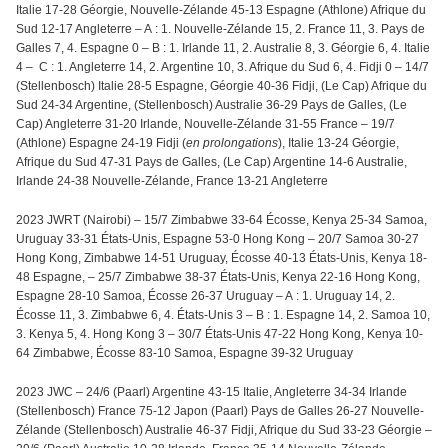
Italie 17-28 Géorgie, Nouvelle-Zélande 45-13 Espagne (Athlone) Afrique du
Sud 12-17 Angleterre – A : 1. Nouvelle-Zélande 15, 2. France 11, 3. Pays de
Galles 7, 4. Espagne 0 – B : 1. Irlande 11, 2. Australie 8, 3. Géorgie 6, 4. Italie
4 – C : 1. Angleterre 14, 2. Argentine 10, 3. Afrique du Sud 6, 4. Fidji 0 – 14/7
(Stellenbosch) Italie 28-5 Espagne, Géorgie 40-36 Fidji, (Le Cap) Afrique du
Sud 24-34 Argentine, (Stellenbosch) Australie 36-29 Pays de Galles, (Le
Cap) Angleterre 31-20 Irlande, Nouvelle-Zélande 31-55 France – 19/7
(Athlone) Espagne 24-19 Fidji (
en prolongations
), Italie 13-24 Géorgie,
Afrique du Sud 47-31 Pays de Galles, (Le Cap) Argentine 14-6 Australie,
Irlande 24-38 Nouvelle-Zélande, France 13-21 Angleterre
2023 JWRT (Nairobi) – 15/7 Zimbabwe 33-64 Écosse, Kenya 25-34 Samoa,
Uruguay 33-31 États-Unis, Espagne 53-0 Hong Kong – 20/7 Samoa 30-27
Hong Kong, Zimbabwe 14-51 Uruguay, Écosse 40-13 États-Unis, Kenya 18-
48 Espagne, – 25/7 Zimbabwe 38-37 États-Unis, Kenya 22-16 Hong Kong,
Espagne 28-10 Samoa, Écosse 26-37 Uruguay – A : 1. Uruguay 14, 2.
Écosse 11, 3. Zimbabwe 6, 4. États-Unis 3 – B : 1. Espagne 14, 2. Samoa 10,
3. Kenya 5, 4. Hong Kong 3 – 30/7 États-Unis 47-22 Hong Kong, Kenya 10-
64 Zimbabwe, Écosse 83-10 Samoa, Espagne 39-32 Uruguay
2023 JWC – 24/6 (Paarl) Argentine 43-15 Italie, Angleterre 34-34 Irlande
(Stellenbosch) France 75-12 Japon (Paarl) Pays de Galles 26-27 Nouvelle-
Zélande (Stellenbosch) Australie 46-37 Fidji, Afrique du Sud 33-23 Géorgie –