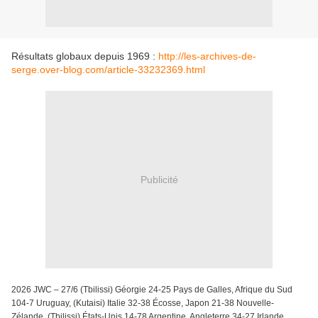
Résultats globaux depuis 1969 :
http://les-archives-de-
serge.over-blog.com/article-33232369.html
Publicité
2026 JWC – 27/6 (Tbilissi) Géorgie 24-25 Pays de Galles, Afrique du Sud
104-7 Uruguay, (Kutaisi) Italie 32-38 Écosse, Japon 21-38 Nouvelle-
Zélande, (Tbilissi) États-Unis 14-78 Argentine, Angleterre 34-27 Irlande,