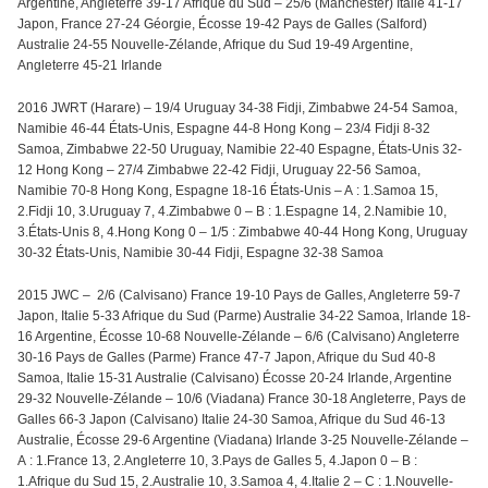
Argentine, Angleterre 39-17 Afrique du Sud – 25/6 (Manchester) Italie 41-17
Japon, France 27-24 Géorgie, Écosse 19-42 Pays de Galles (Salford)
Australie 24-55 Nouvelle-Zélande, Afrique du Sud 19-49 Argentine,
Angleterre 45-21 Irlande
2016 JWRT (Harare) – 19/4 Uruguay 34-38 Fidji, Zimbabwe 24-54 Samoa,
Namibie 46-44 États-Unis, Espagne 44-8 Hong Kong – 23/4 Fidji 8-32
Samoa, Zimbabwe 22-50 Uruguay, Namibie 22-40 Espagne, États-Unis 32-
12 Hong Kong – 27/4 Zimbabwe 22-42 Fidji, Uruguay 22-56 Samoa,
Namibie 70-8 Hong Kong, Espagne 18-16 États-Unis – A : 1.Samoa 15,
2.Fidji 10, 3.Uruguay 7, 4.Zimbabwe 0 – B : 1.Espagne 14, 2.Namibie 10,
3.États-Unis 8, 4.Hong Kong 0 – 1/5 : Zimbabwe 40-44 Hong Kong, Uruguay
30-32 États-Unis, Namibie 30-44 Fidji, Espagne 32-38 Samoa
2015 JWC – 2/6 (Calvisano) France 19-10 Pays de Galles, Angleterre 59-7
Japon, Italie 5-33 Afrique du Sud (Parme) Australie 34-22 Samoa, Irlande 18-
16 Argentine, Écosse 10-68 Nouvelle-Zélande – 6/6 (Calvisano) Angleterre
30-16 Pays de Galles (Parme) France 47-7 Japon, Afrique du Sud 40-8
Samoa, Italie 15-31 Australie (Calvisano) Écosse 20-24 Irlande, Argentine
29-32 Nouvelle-Zélande – 10/6 (Viadana) France 30-18 Angleterre, Pays de
Galles 66-3 Japon (Calvisano) Italie 24-30 Samoa, Afrique du Sud 46-13
Australie, Écosse 29-6 Argentine (Viadana) Irlande 3-25 Nouvelle-Zélande –
A :
1.
France 13, 2
.Angleterre 10,
3.Pays de Galles 5, 4.Japon 0 – B :
1.Afrique du Sud 15, 2.Australie 10, 3.Samoa 4, 4.Italie 2 – C : 1.
Nouvelle-