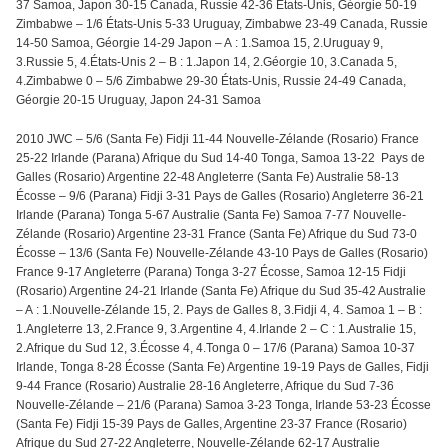
37 Samoa, Japon 30-15 Canada, Russie 42-36 États-Unis, Géorgie 50-19
Zimbabwe – 1/6 États-Unis 5-33 Uruguay, Zimbabwe 23-49 Canada, Russie
14-50 Samoa, Géorgie 14-29 Japon – A : 1.Samoa 15, 2.Uruguay 9,
3.Russie 5, 4.États-Unis 2 – B : 1.Japon 14, 2.Géorgie 10, 3.Canada 5,
4.Zimbabwe 0 – 5/6 Zimbabwe 29-30 États-Unis, Russie 24-49 Canada,
Géorgie 20-15 Uruguay, Japon 24-31 Samoa
2010 JWC – 5/6 (Santa Fe) Fidji 11-44 Nouvelle-Zélande (Rosario) France
25-22 Irlande (Parana) Afrique du Sud 14-40 Tonga, Samoa 13-22 Pays de
Galles (Rosario) Argentine 22-48 Angleterre (Santa Fe) Australie 58-13
Écosse – 9/6 (Parana) Fidji 3-31 Pays de Galles (Rosario) Angleterre 36-21
Irlande (Parana) Tonga 5-67 Australie (Santa Fe) Samoa 7-77 Nouvelle-
Zélande (Rosario) Argentine 23-31 France (Santa Fe) Afrique du Sud 73-0
Écosse – 13/6 (Santa Fe) Nouvelle-Zélande 43-10 Pays de Galles (Rosario)
France 9-17 Angleterre (Parana) Tonga 3-27 Écosse, Samoa 12-15 Fidji
(Rosario) Argentine 24-21 Irlande (Santa Fe) Afrique du Sud 35-42 Australie
– A : 1.Nouvelle-Zélande 15, 2. Pays de Galles 8, 3.Fidji 4, 4. Samoa 1 – B :
1.Angleterre 13, 2.France 9, 3.Argentine 4, 4.Irlande 2 – C : 1.Australie 15,
2.Afrique du Sud 12, 3.Écosse 4, 4.Tonga 0 – 17/6 (Parana) Samoa 10-37
Irlande, Tonga 8-28 Écosse (Santa Fe) Argentine 19-19 Pays de Galles, Fidji
9-44 France (Rosario) Australie 28-16 Angleterre, Afrique du Sud 7-36
Nouvelle-Zélande – 21/6 (Parana) Samoa 3-23 Tonga, Irlande 53-23 Écosse
(Santa Fe) Fidji 15-39 Pays de Galles, Argentine 23-37 France (Rosario)
Afrique du Sud 27-22 Angleterre, Nouvelle-Zélande 62-17 Australie