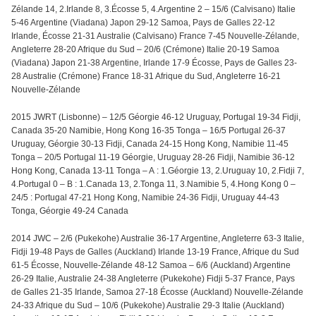
Zélande 14, 2.Irlande 8
, 3.Écosse 5
, 4.
Argentine 2
– 15/6
(Calvisano) Italie
5-46 Argentine
(Viadana) Japon 29-12 Samoa
, Pays de Galles 22-12
Irlande
, Écosse 21-31 Australie (Calvisano) France 7-45 Nouvelle-Zélande,
Angleterre 28-20 Afrique du Sud – 20/6 (Crémone) Italie 20-19 Samoa
(Viadana) Japon 21-38 Argentine, Irlande 17-9 Écosse, Pays de Galles 23-
28 Australie (Crémone) France 18-31 Afrique du Sud, Angleterre 16-21
Nouvelle-Zélande
2015 JWRT (Lisbonne) – 12/5 Géorgie 46-12 Uruguay, Portugal 19-34 Fidji,
Canada 35-20 Namibie, Hong Kong 16-35 Tonga – 16/5 Portugal 26-37
Uruguay, Géorgie 30-13 Fidji, Canada 24-15 Hong Kong, Namibie 11-45
Tonga – 20/5 Portugal 11-19 Géorgie, Uruguay 28-26 Fidji, Namibie 36-12
Hong Kong, Canada 13-11 Tonga – A : 1.Géorgie 13,
2.Uruguay 10,
2.Fidji 7,
4.Portugal 0 – B : 1.Canada 13, 2.Tonga 11, 3.Namibie 5, 4.Hong Kong 0 –
24/5 : Portugal 47-21 Hong Kong, Namibie 24-36 Fidji, Uruguay 44-43
Tonga, Géorgie 49-24 Canada
2014 JWC – 2/6 (Pukekohe) Australie 36-17 Argentine, Angleterre 63-3 Italie,
Fidji 19-48 Pays de Galles (Auckland) Irlande 13-19 France, Afrique du Sud
61-5 Écosse, Nouvelle-Zélande 48-12 Samoa – 6/6 (Auckland) Argentine
26-29 Italie, Australie 24-38 Angleterre (Pukekohe) Fidji 5-37 France, Pays
de Galles 21-35 Irlande, Samoa 27-18 Écosse (Auckland) Nouvelle-Zélande
24-33 Afrique du Sud – 10/6 (Pukekohe) Australie 29-3 Italie (Auckland)