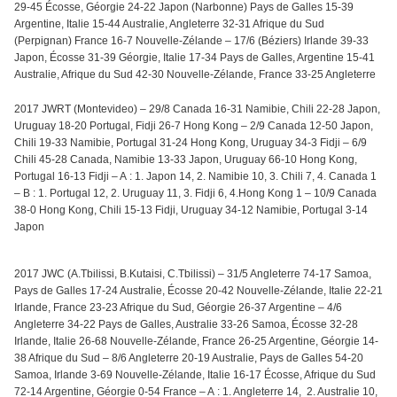
29-45 Écosse, Géorgie 24-22 Japon (Narbonne) Pays de Galles 15-39
Argentine, Italie 15-44 Australie, Angleterre 32-31 Afrique du Sud
(Perpignan) France 16-7 Nouvelle-Zélande – 17/6 (Béziers) Irlande 39-33
Japon, Écosse 31-39 Géorgie, Italie 17-34 Pays de Galles, Argentine 15-41
Australie, Afrique du Sud 42-30 Nouvelle-Zélande, France 33-25 Angleterre
2017 JWRT (Montevideo) – 29/8 Canada 16-31 Namibie, Chili 22-28 Japon,
Uruguay 18-20 Portugal, Fidji 26-7 Hong Kong – 2/9 Canada 12-50 Japon,
Chili 19-33 Namibie, Portugal 31-24 Hong Kong, Uruguay 34-3 Fidji – 6/9
Chili 45-28 Canada, Namibie 13-33 Japon, Uruguay 66-10 Hong Kong,
Portugal 16-13 Fidji – A : 1. Japon 14, 2. Namibie 10, 3. Chili 7, 4. Canada 1
– B : 1. Portugal 12, 2. Uruguay 11, 3. Fidji 6, 4.Hong Kong 1 – 10/9 Canada
38-0 Hong Kong, Chili 15-13 Fidji, Uruguay 34-12 Namibie, Portugal 3-14
Japon
2017 JWC (A.Tbilissi, B.Kutaisi, C.Tbilissi) – 31/5 Angleterre 74-17 Samoa,
Pays de Galles 17-24 Australie, Écosse 20-42 Nouvelle-Zélande, Italie 22-21
Irlande, France 23-23 Afrique du Sud, Géorgie 26-37 Argentine – 4/6
Angleterre 34-22 Pays de Galles, Australie 33-26 Samoa, Écosse 32-28
Irlande, Italie 26-68 Nouvelle-Zélande, France 26-25 Argentine, Géorgie 14-
38 Afrique du Sud – 8/6 Angleterre 20-19 Australie, Pays de Galles 54-20
Samoa, Irlande 3-69 Nouvelle-Zélande, Italie 16-17 Écosse, Afrique du Sud
72-14 Argentine, Géorgie 0-54 France – A : 1. Angleterre 14, 2. Australie 10,