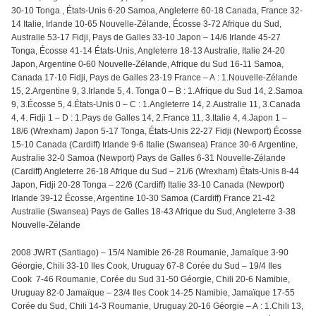
30-10 Tonga , États-Unis 6-20 Samoa, Angleterre 60-18 Canada, France 32-
14 Italie, Irlande 10-65 Nouvelle-Zélande, Écosse 3-72 Afrique du Sud,
Australie 53-17 Fidji, Pays de Galles 33-10 Japon – 14/6 Irlande 45-27
Tonga, Écosse 41-14 États-Unis, Angleterre 18-13 Australie, Italie 24-20
Japon, Argentine 0-60 Nouvelle-Zélande, Afrique du Sud 16-11 Samoa,
Canada 17-10 Fidji, Pays de Galles 23-19 France – A : 1.Nouvelle-Zélande
15, 2.Argentine 9, 3.Irlande 5, 4. Tonga 0 – B : 1.Afrique du Sud 14, 2.Samoa
9, 3.Écosse 5, 4.États-Unis 0 – C : 1.Angleterre 14, 2.Australie 11, 3.Canada
4, 4. Fidji 1 – D : 1.Pays de Galles 14, 2.France 11, 3.Italie 4, 4.Japon 1 –
18/6 (Wrexham) Japon 5-17 Tonga, États-Unis 22-27 Fidji (Newport) Écosse
15-10 Canada (Cardiff) Irlande 9-6 Italie (Swansea) France 30-6 Argentine,
Australie 32-0 Samoa (Newport) Pays de Galles 6-31 Nouvelle-Zélande
(Cardiff) Angleterre 26-18 Afrique du Sud – 21/6 (Wrexham) États-Unis 8-44
Japon, Fidji 20-28 Tonga – 22/6 (Cardiff) Italie 33-10 Canada (Newport)
Irlande 39-12 Écosse, Argentine 10-30 Samoa (Cardiff) France 21-42
Australie (Swansea) Pays de Galles 18-43 Afrique du Sud, Angleterre 3-38
Nouvelle-Zélande
2008 JWRT (Santiago) – 15/4 Namibie 26-28 Roumanie, Jamaïque 3-90
Géorgie, Chili 33-10 Iles Cook, Uruguay 67-8 Corée du Sud – 19/4 Iles
Cook 7-46 Roumanie, Corée du Sud 31-50 Géorgie, Chili 20-6 Namibie,
Uruguay 82-0 Jamaïque – 23/4 Iles Cook 14-25 Namibie, Jamaïque 17-55
Corée du Sud, Chili 14-3 Roumanie, Uruguay 20-16 Géorgie – A : 1.Chili 13,