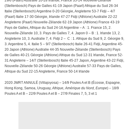
29/6 (Paarl) Australie 10-28 Irlande, France 35-14 Nouvelle-Zélande
(Stellenbosch) Pays de Galles 41-19 Japon (Paarl) Afrique du Sud 26-34
Italie (Stellenbosch) Argentine 0-20 Géorgie, Angleterre 53-7 Fidji – 4/7
(Paarl) Italie 17-30 Géorgie, Irlande 47-27 Fidji (Athlone) Australie 22-22
Angleterre (Paarl) Nouvelle-Zélande 62-19 Japon (Athlone) France 43-19
Pays de Galles, Afrique du Sud 24-16 Argentine – A : 1. France 15, 2.
Nouvelle-Zélande 10, 3. Pays de Galles 7, 4. Japon 0 – B : 1. Irlande 13, 2.
Angleterre 10, 3. Australie 7, 4. Fidji 2 – C : 1. Afrique du Sud 9, 2. Géorgie 9,
3. Argentine 5, 4. Italie 5 – 9/7 (Stellenbosch) Italie 26-41 Fidji, Argentine 45-
20 Japon (Athlone) Australie 44-35 Nouvelle-Zélande (Stellenbosch) Pays
de Galles 40-21 Géorgie (Athlone) Afrique du Sud 12-31 Irlande, France 52-
31 Angleterre – 14/7 (Stellenbosch) Italie 45-27 Japon, Argentine 43-22 Fidji,
Nouvelle-Zélande 50-26 Géorgie (Athlone) Australie 57-33 Pays de Galles,
Afrique du Sud 22-15 Angleterre, France 50-14 Irlande
2020 JWRT ANNULÉ (Villajoyosa) – 14/9 Poules A et B (Écosse, Espagne,
Hong Kong, Samoa, Uruguay,
Afrique, Amérique du Nord, Europe
) – 18/9
Poules A et B – 22/9 Poules A et B – 27/9 Finales 7, 5, 3 et 1