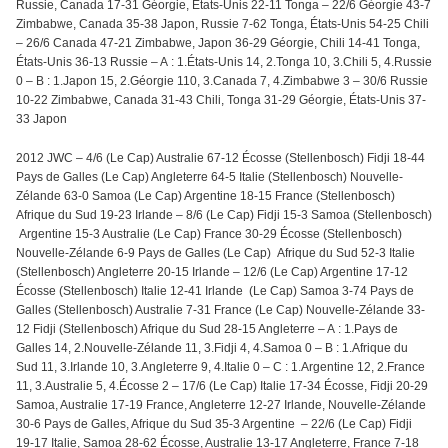
Russie, Canada 17-31 Géorgie, États-Unis 22-11 Tonga – 22/6 Géorgie 43-7
Zimbabwe, Canada 35-38 Japon, Russie 7-62 Tonga, États-Unis 54-25 Chili
– 26/6 Canada 47-21 Zimbabwe, Japon 36-29 Géorgie, Chili 14-41 Tonga,
États-Unis 36-13 Russie – A : 1.États-Unis 14, 2.Tonga 10, 3.Chili 5, 4.Russie
0 – B : 1.Japon 15, 2.Géorgie 110, 3.Canada 7, 4.Zimbabwe 3 – 30/6 Russie
10-22 Zimbabwe, Canada 31-43 Chili, Tonga 31-29 Géorgie, États-Unis 37-
33 Japon
2012 JWC – 4/6 (Le Cap) Australie 67-12 Écosse (Stellenbosch) Fidji 18-44
Pays de Galles (Le Cap) Angleterre 64-5 Italie (Stellenbosch) Nouvelle-
Zélande 63-0 Samoa (Le Cap) Argentine 18-15 France (Stellenbosch)
Afrique du Sud 19-23 Irlande – 8/6 (Le Cap) Fidji 15-3 Samoa (Stellenbosch)
Argentine 15-3 Australie (Le Cap) France 30-29 Écosse (Stellenbosch)
Nouvelle-Zélande 6-9 Pays de Galles (Le Cap) Afrique du Sud 52-3 Italie
(Stellenbosch) Angleterre 20-15 Irlande – 12/6 (Le Cap) Argentine 17-12
Écosse (Stellenbosch) Italie 12-41 Irlande (Le Cap) Samoa 3-74 Pays de
Galles (Stellenbosch) Australie 7-31 France (Le Cap) Nouvelle-Zélande 33-
12 Fidji (Stellenbosch) Afrique du Sud 28-15 Angleterre – A : 1.Pays de
Galles 14, 2.Nouvelle-Zélande 11, 3.Fidji 4, 4.Samoa 0 – B : 1.Afrique du
Sud 11, 3.Irlande 10, 3.Angleterre 9, 4.Italie 0 – C : 1.Argentine 12, 2.France
11, 3.Australie 5, 4.Écosse 2 – 17/6 (Le Cap) Italie 17-34 Écosse, Fidji 20-29
Samoa, Australie 17-19 France, Angleterre 12-27 Irlande, Nouvelle-Zélande
30-6 Pays de Galles, Afrique du Sud 35-3 Argentine – 22/6 (Le Cap) Fidji
19-17 Italie, Samoa 28-62 Écosse, Australie 13-17 Angleterre, France 7-18