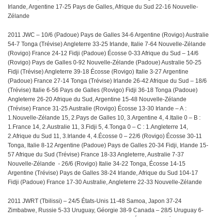
Irlande, Argentine 17-25 Pays de Galles, Afrique du Sud 22-16 Nouvelle-
Zélande
2011 JWC – 10/6 (Padoue) Pays de Galles 34-6 Argentine (Rovigo) Australie
54-7 Tonga (Trévise) Angleterre 33-25 Irlande, Italie 7-64 Nouvelle-Zélande
(Rovigo) France 24-12 Fidji (Padoue) Écosse 0-33 Afrique du Sud – 14/6
(Rovigo) Pays de Galles 0-92 Nouvelle-Zélande (Padoue) Australie 50-25
Fidji (Trévise) Angleterre 39-18 Écosse (Rovigo) Italie 3-27 Argentine
(Padoue) France 27-14 Tonga (Trévise) Irlande 26-42 Afrique du Sud – 18/6
(Trévise) Italie 6-56 Pays de Galles (Rovigo) Fidji 36-18 Tonga (Padoue)
Angleterre 26-20 Afrique du Sud, Argentine 15-48 Nouvelle-Zélande
(Trévise) France 31-25 Australie (Rovigo) Écosse 13-30 Irlande – A :
1.Nouvelle-Zélande 15, 2.Pays de Galles 10, 3.Argentine 4, 4.Italie 0 – B :
1.France 14, 2.Australie 11, 3.Fidji 5, 4.Tonga 0 – C : 1.Angleterre 14,
2.Afrique du Sud 11, 3.Irlande 4, 4.Écosse 0 – 22/6 (Rovigo) Écosse 30-11
Tonga, Italie 8-12 Argentine (Padoue) Pays de Galles 20-34 Fidji, Irlande 15-
57 Afrique du Sud (Trévise) France 18-33 Angleterre, Australie 7-37
Nouvelle-Zélande - 26/6 (Rovigo) Italie 34-22 Tonga, Écosse 14-15
Argentine (Trévise) Pays de Galles 38-24 Irlande, Afrique du Sud 104-17
Fidji (Padoue) France 17-30 Australie, Angleterre 22-33 Nouvelle-Zélande
2011 JWRT (Tbilissi) – 24/5 États-Unis 11-48 Samoa, Japon 37-24
Zimbabwe, Russie 5-33 Uruguay, Géorgie 38-9 Canada – 28/5 Uruguay 6-